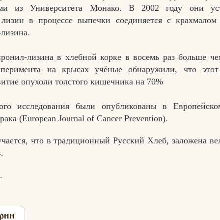
ями из Университета Монако. В 2002 году они ус
 лизин в процессе выпечки соединяется с крахмалом 
лизина.
ронил-лизина в хлебной корке в восемь раз больше ч
ксперимента на крысах учёные обнаружили, что этот
витие опухоли толстого кишечника на 70%
того исследования были опубликованы в Европейск
ака (European Journal of Cancer Prevention).
учается, что в традиционный Русский Хлеб, заложена ве
.
.
рии