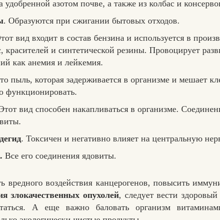
 удобренной азотом почве, а также из колбас и консерво
ы
. Образуются при сжигании бытовых отходов.
тот вид входит в состав бензина и используется в произ
, красителей и синтетической резины. Провоцирует разв
ий как анемия и лейкемия.
о пыль, которая задерживается в организме и мешает кл
о функционировать.
 Этот вид способен накапливаться в организме. Соединен
овиты.
дегид
. Токсичен и негативно влияет на центральную нер
.
Все его соединения ядовиты.
ь вредного воздействия канцерогенов, повысить иммун
ия злокачественных опухолей
, следует вести здоровый
таться. А еще важно баловать организм витаминам
олько экологически чистые продукты.