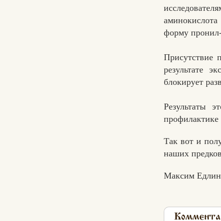
исследовател
аминокислота
форму пронил-
Присутствие п
результате э
блокирует раз
Результаты э
профилактике р
Так вот и пол
наших предков
Максим Едлин
Коммента