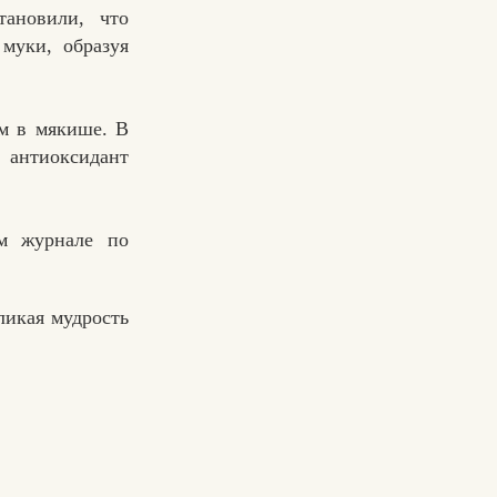
тановили, что
муки, образуя
ем в мякише. В
 антиоксидант
ом журнале по
ликая мудрость