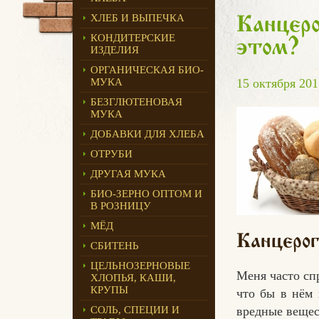
ХЛЕБ И ВЫПЕЧКА
Канцеро
КОНДИТЕРСКИЕ
этом?
ИЗДЕЛИЯ
ОРГАНИЧЕСКАЯ БИО-
МУКА
15 октября 201
БЕЗГЛЮТЕНОВАЯ
МУКА
ДОБАВКИ ДЛЯ ХЛЕБА
ОТРУБИ
ДРУГАЯ МУКА
БИО-ЗЕРНО ОПТОМ И
В РОЗНИЦУ
МЁД
Канцерог
СБИТЕНЬ
ЦЕЛЬНОЗЕРНОВЫЕ
Меня часто сп
ХЛОПЬЯ, КАШИ,
КРУПЫ
что бы в нём 
СОЛЬ, СПЕЦИИ И
вредные вещест