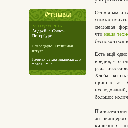
Основным и гл
Отзывы
списка понятн
28 августа 2016
смазывая фор
Андрей, г. Санкт-
что
наша техн
Петербург
беспокоиться н
Благодарю! Отличная
штука.
Есть ещё одно
Ржаная сухая закваска для
вредна, что т
хлеба, 25 г
ряда исследо
Хлеба, котор
пришла из У
исследований,
большое количе
Пронил-лизи
антиканцеро
кишечных оп