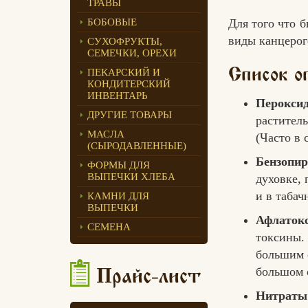
ТРАВЫ
Едлин Хлеб
БОБОВЫЕ
Для того что б
виды канцерог
СУХОФРУКТЫ,
СЕМЕЧКИ, ОРЕХИ
ПЕКАРСКИЙ И
Список о
КОНДИТЕРСКИЙ
ИНВЕНТАРЬ
Перокси
ДРУГИЕ ТОВАРЫ
растител
МАСЛА
(Часто в 
(СЫРОДАВЛЕННЫЕ)
Бензопи
ФОРМЫ ДЛЯ
ВЫПЕЧКИ ХЛЕБА
духовке, 
и в табач
КАМНИ ДЛЯ
ВЫПЕЧКИ
Афлаток
СЕМЕНА
токсины. 
большим 
большом о
Прайс-лист
Нитраты