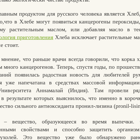
авным продуктом для русского человека является Хлеб,
о,что в Хлебе могут появиться канцерогены пероксиды,
му растительным маслом, или добавляя масло в те
ология приготовления
Хлеба исключает растительные ма
е стоит.
 мнение, что раньше врачи всегда говорили, что корка х
ам много канцерогенов. Теперь, спустя годы, по прошест
ваний появилась радостная новость для любителей ру
ая уже напечатана в средствах массовой информации
ниверситета Аннамалай (Индия). Там провели ря
 в результате которых выяснилось, что именно в короч
ство сильного антиоксиданта пронил-лизина (pronil-lisin
н – вещество, образующееся во время выпечки. 
генными свойствами и способно защитить организм
ухолей. Это вещество уже было обнаружено ран