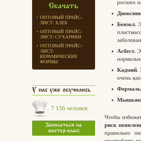
росших на
Скачать
Диоксин
ОПТОВЫЙ ПРАЙС-
ЛИСТ: ХЛЕБ
Бензол.
Э
пластмасс
ОПТОВЫЙ ПРАЙС-
ЛИСТ: СУХАРИКИ
заболеван
ОПТОВЫЙ ПРАЙС-
Асбест.
Эт
ЛИСТ:
КЕРАМИЧЕСКИЕ
нормальн
ФОРМЫ
Кадмий
.
очень яд
Формаль
У нас уже обучились
Мышьяк
7 156 человек
Чтобы избежат
риск появлен
Записаться на
мастер-класс
правильно пи
употреблять т