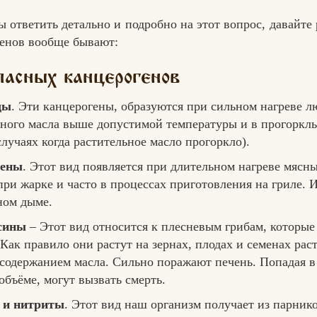
ы ответить детально и подробно на этот вопрос, давайте
енов вообще бывают:
пасных канцерогенов
ды
. Эти канцерогены, образуются при сильном нагреве л
ьного масла выше допустимой температуры и в прогоркл
случаях когда растительное масло прогоркло).
рены
. Этот вид появляется при длительном нагреве мясн
при жарке и часто в процессах приготовления на гриле. 
ном дыме.
сины
– Этот вид относится к плесневым грибам, которые
Как правило они растут на зернах, плодах и семенах рас
содержанием масла. Сильно поражают печень. Попадая в
бъёме, могут вызвать смерть.
Вконтакте
Max
 и нитриты
. Этот вид наш организм получает из парник