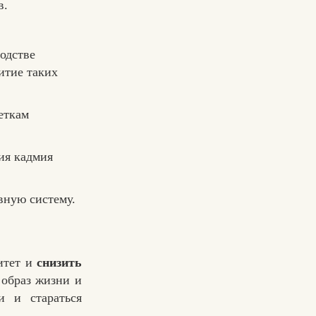
в.
водстве
итие таких
еткам
ия кадмия
вную систему.
итет и
снизить
 образ жизни и
и и стараться