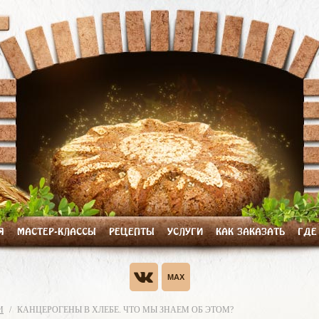
Я
МАСТЕР-КЛАССЫ
РЕЦЕПТЫ
УСЛУГИ
КАК ЗАКАЗАТЬ
ГДЕ
И
КАНЦЕРОГЕНЫ В ХЛЕБЕ. ЧТО МЫ ЗНАЕМ ОБ ЭТОМ?