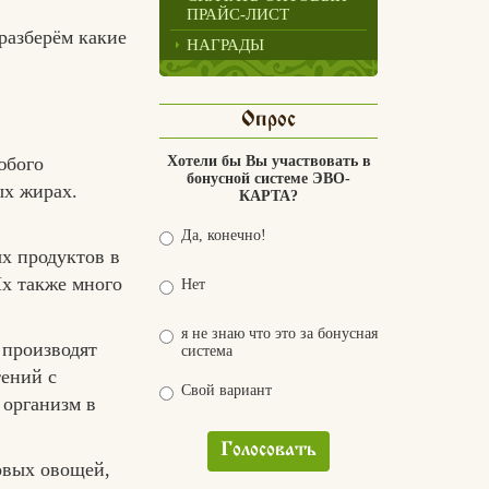
ПРАЙС-ЛИСТ
 разберём какие
НАГРАДЫ
Опрос
юбого
Хотели бы Вы участвовать в
бонусной системе ЭВО-
ых жирах.
КАРТА?
Да, конечно!
ых продуктов в
Их также много
Нет
я не знаю что это за бонусная
 производят
система
тений с
Свой вариант
 организм в
Голосовать
овых овощей,