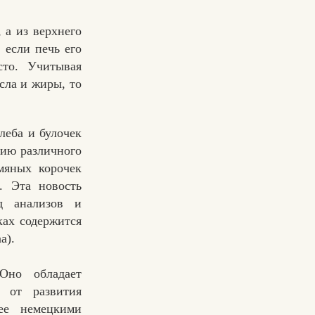
 а из верхнего
 если печь его
сто. Учитывая
сла и жиры, то
леба и булочек
вию различного
мяных корочек
. Эта новость
д анализов и
ках содержится
a).
Оно обладает
 от развития
ее немецкими