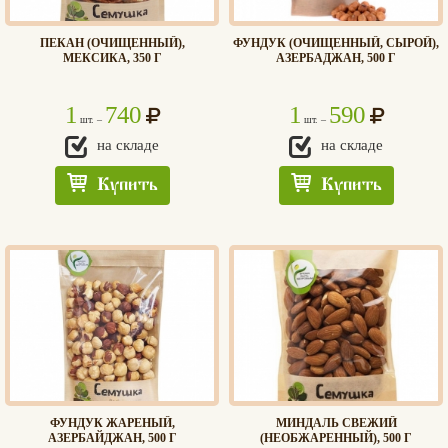
ПЕКАН (ОЧИЩЕННЫЙ),
ФУНДУК (ОЧИЩЕННЫЙ, СЫРОЙ),
МЕКСИКА, 350 Г
АЗЕРБАДЖАН, 500 Г
1
740
1
590
шт. –
шт. –
на складе
на складе
Купить
Купить
ФУНДУК ЖАРЕНЫЙ,
МИНДАЛЬ СВЕЖИЙ
АЗЕРБАЙДЖАН, 500 Г
(НЕОБЖАРЕННЫЙ), 500 Г