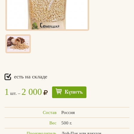
есть на складе
1
2 000
Купить
шт. –
Состав
Россия
Вес
500 г.
Едлин
Производитель
Дой-Пак или вакуум