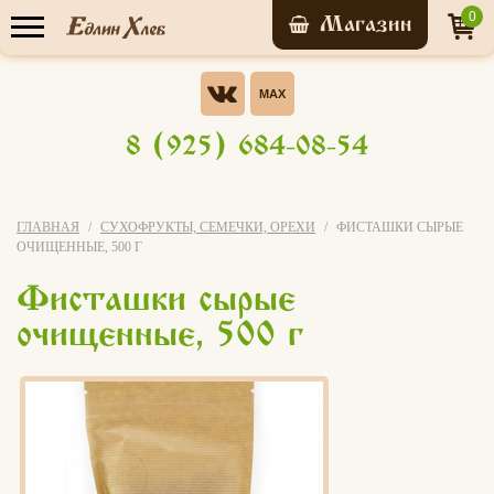
0
Прайс-лист
Опрос
Хотели бы Вы участвовать в
8 (925) 684-08-54
бонусной системе ЭВО-
У нас уже обучились
КАРТА?
Да, конечно!
ГЛАВНАЯ
СУХОФРУКТЫ, СЕМЕЧКИ, ОРЕХИ
ФИСТАШКИ СЫРЫЕ
7 156 человек
ОЧИЩЕННЫЕ, 500 Г
Нет
Фисташки сырые
Записаться на
я не знаю что это за бонусная
мастер-класс
очищенные, 500 г
система
Свой вариант
Голосовать