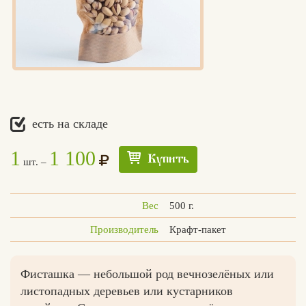
есть на складе
1
1 100
Купить
шт. –
Вес
500 г.
Производитель
Крафт-пакет
Фисташка — небольшой род вечнозелёных или
листопадных деревьев или кустарников
Едлин