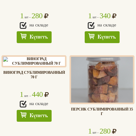
1
280
1
340
шт –
шт –
на складе
на складе
Вконтакте
Max
Купить
Купить
ВИНОГРАД СУБЛИМИРОВАННЫЙ
70 Г
1
440
шт. –
на складе
ПЕРСИК СУБЛИМИРОВАННЫЙ 35
Г
Купить
1
280
шт –