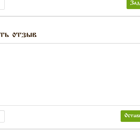
Зад
ть отзыв
Остав