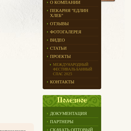
О КОМПАНИИ
ПЕКАРНЯ "ЕДЛИН
ХЛЕБ"
ОТЗЫВЫ
ФОТОГАЛЕРЕЯ
ВИДЕО
СТАТЬИ
ПРОЕКТЫ
МЕЖДУНАРОДНЫЙ
ФЕСТИВАЛЬ БАННЫЙ
СПАС 2025
КОНТАКТЫ
Полезное
ДОКУМЕНТАЦИЯ
ПАРТНЕРЫ
СКАЧАТЬ ОПТОВЫЙ
ологическим