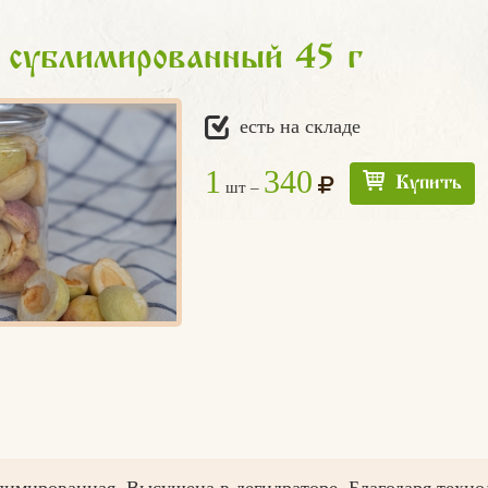
 сублимированный 45 г
есть на складе
1
340
Купить
шт –
лимированная. Высушена в дегидраторе. Благодаря техн