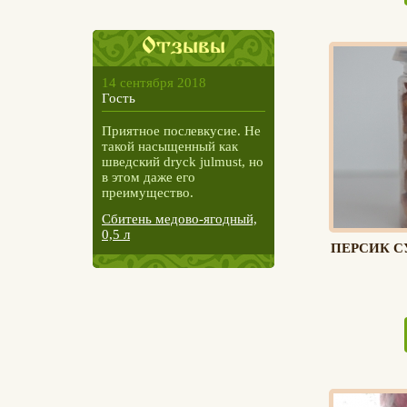
Отзывы
14 сентября 2018
Гость
Приятное послевкусие. Не
такой насыщенный как
шведский dryck julmust, но
в этом даже его
преимущество.
Сбитень медово-ягодный,
0,5 л
ПЕРСИК С