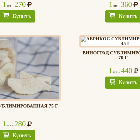
1
270
1
360
шт –
шт –
Купить
Купить
ВИНОГРАД СУБЛИМИ
70 Г
1
440
шт. –
Купить
УБЛИМИРОВАННАЯ 75 Г
1
280
шт –
Купить