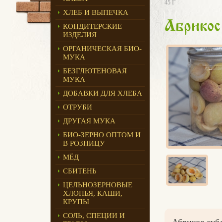
45 Г
ХЛЕБ И ВЫПЕЧКА
Абрикос
КОНДИТЕРСКИЕ
ИЗДЕЛИЯ
ОРГАНИЧЕСКАЯ БИО-
МУКА
БЕЗГЛЮТЕНОВАЯ
МУКА
ДОБАВКИ ДЛЯ ХЛЕБА
ОТРУБИ
ДРУГАЯ МУКА
БИО-ЗЕРНО ОПТОМ И
В РОЗНИЦУ
МЁД
СБИТЕНЬ
ЦЕЛЬНОЗЕРНОВЫЕ
ХЛОПЬЯ, КАШИ,
КРУПЫ
СОЛЬ, СПЕЦИИ И
Абрикос суб