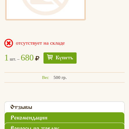
отсутствует на складе
1
680
Купить
шт. –
Вес
500 гр.
Отзывы
Рекомендации
Едлин
Вопросы по товару