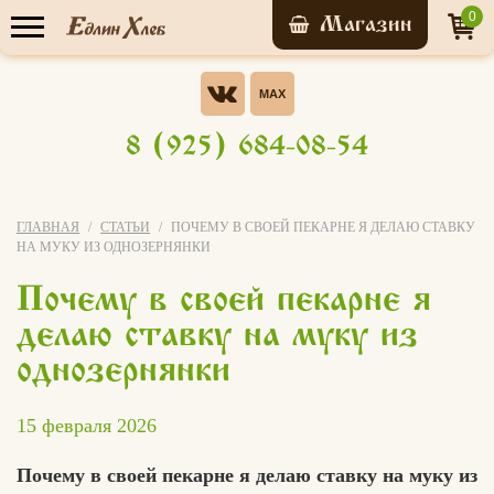
0
Прайс-лист
Опрос
Хотели бы Вы участвовать в
8 (925) 684-08-54
бонусной системе ЭВО-
У нас уже обучились
КАРТА?
Да, конечно!
ГЛАВНАЯ
СТАТЬИ
ПОЧЕМУ В СВОЕЙ ПЕКАРНЕ Я ДЕЛАЮ СТАВКУ
7 156 человек
НА МУКУ ИЗ ОДНОЗЕРНЯНКИ
Нет
Почему в своей пекарне я
Записаться на
я не знаю что это за бонусная
мастер-класс
делаю ставку на муку из
система
однозернянки
Свой вариант
15 февраля 2026
Голосовать
Почему в своей пекарне я делаю ставку на муку из