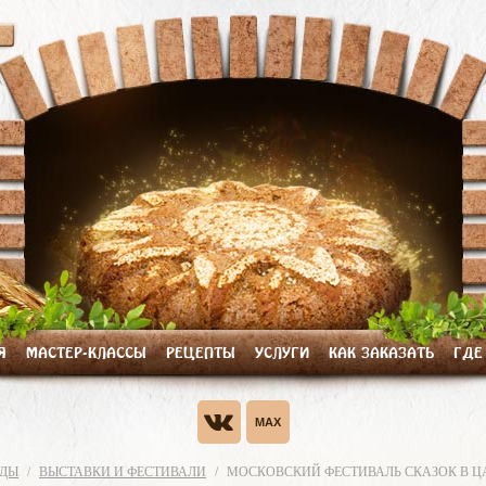
Я
МАСТЕР-КЛАССЫ
РЕЦЕПТЫ
УСЛУГИ
КАК ЗАКАЗАТЬ
ГДЕ
АДЫ
ВЫСТАВКИ И ФЕСТИВАЛИ
МОСКОВСКИЙ ФЕСТИВАЛЬ СКАЗОК В Ц