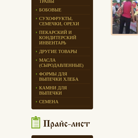
ТРАВЫ
Едлин Хлеб
БОБОВЫЕ
СУХОФРУКТЫ,
СЕМЕЧКИ, ОРЕХИ
ПЕКАРСКИЙ И
КОНДИТЕРСКИЙ
ИНВЕНТАРЬ
ДРУГИЕ ТОВАРЫ
МАСЛА
(СЫРОДАВЛЕННЫЕ)
ФОРМЫ ДЛЯ
ВЫПЕЧКИ ХЛЕБА
КАМНИ ДЛЯ
ВЫПЕЧКИ
СЕМЕНА
Прайс-лист