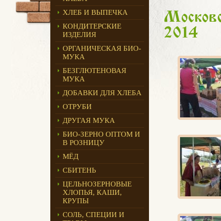
ХЛЕБ И ВЫПЕЧКА
Московс
КОНДИТЕРСКИЕ
2014
ИЗДЕЛИЯ
ОРГАНИЧЕСКАЯ БИО-
МУКА
БЕЗГЛЮТЕНОВАЯ
МУКА
ДОБАВКИ ДЛЯ ХЛЕБА
ОТРУБИ
ДРУГАЯ МУКА
БИО-ЗЕРНО ОПТОМ И
В РОЗНИЦУ
МЁД
СБИТЕНЬ
ЦЕЛЬНОЗЕРНОВЫЕ
ХЛОПЬЯ, КАШИ,
КРУПЫ
СОЛЬ, СПЕЦИИ И