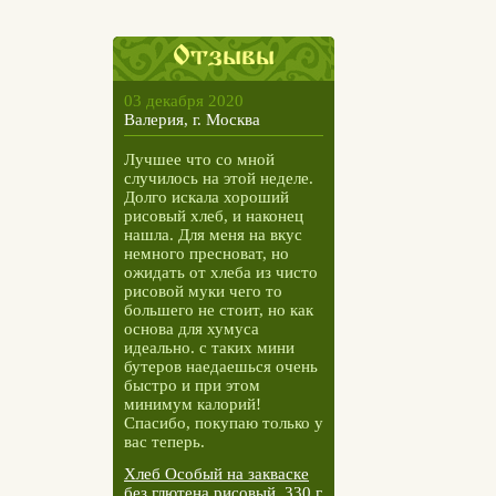
Отзывы
03 декабря 2020
Валерия, г. Москва
Лучшее что со мной
случилось на этой неделе.
Долго искала хороший
рисовый хлеб, и наконец
нашла. Для меня на вкус
немного пресноват, но
ожидать от хлеба из чисто
рисовой муки чего то
большего не стоит, но как
основа для хумуса
идеально. с таких мини
бутеров наедаешься очень
быстро и при этом
минимум калорий!
Спасибо, покупаю только у
вас теперь.
Хлеб Особый на закваске
без глютена рисовый, 330 г