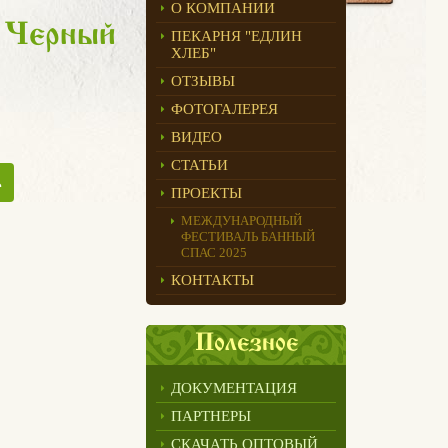
О КОМПАНИИ
, Черный
ПЕКАРНЯ "ЕДЛИН
ХЛЕБ"
ОТЗЫВЫ
ФОТОГАЛЕРЕЯ
ВИДЕО
СТАТЬИ
ь
ПРОЕКТЫ
МЕЖДУНАРОДНЫЙ
ФЕСТИВАЛЬ БАННЫЙ
СПАС 2025
КОНТАКТЫ
Полезное
ДОКУМЕНТАЦИЯ
ПАРТНЕРЫ
СКАЧАТЬ ОПТОВЫЙ