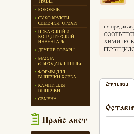
ТРАВЫ
Едлин Хлеб
БОБОВЫЕ
СУХОФРУКТЫ,
СЕМЕЧКИ, ОРЕХИ
по предзак
ПЕКАРСКИЙ И
СООТВЕТС
КОНДИТЕРСКИЙ
ХИМИЧЕСК
ИНВЕНТАРЬ
ГЕРБИЦИДО
ДРУГИЕ ТОВАРЫ
МАСЛА
(СЫРОДАВЛЕННЫЕ)
ФОРМЫ ДЛЯ
ВЫПЕЧКИ ХЛЕБА
Отзывы
КАМНИ ДЛЯ
ВЫПЕЧКИ
СЕМЕНА
Остави
Прайс-лист