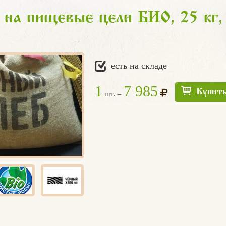
 на пищевые цели БИО, 25 кг
есть на складе
1
7 985
Купит
шт. –