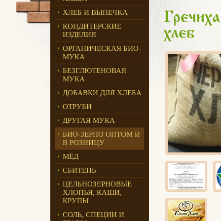
ХЛЕБ И ВЫПЕЧКА
Гречиха
КОНДИТЕРСКИЕ
хлеб
ИЗДЕЛИЯ
ОРГАНИЧЕСКАЯ БИО-
МУКА
БЕЗГЛЮТЕНОВАЯ
МУКА
ДОБАВКИ ДЛЯ ХЛЕБА
ОТРУБИ
ДРУГАЯ МУКА
БИО-ЗЕРНО ОПТОМ И
В РОЗНИЦУ
МЁД
СБИТЕНЬ
ЦЕЛЬНОЗЕРНОВЫЕ
ХЛОПЬЯ, КАШИ,
КРУПЫ
СОЛЬ, СПЕЦИИ И