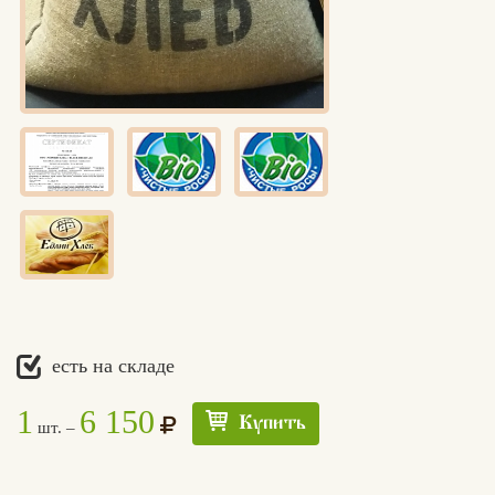
есть на складе
1
6 150
Купить
шт. –
Едлин