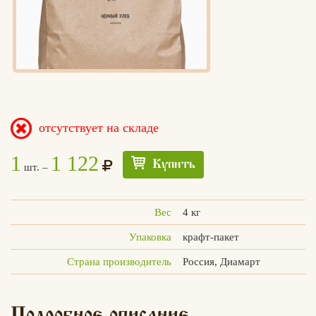
отсутствует на складе
1
1 122
Купить
шт. –
Вес
4 кг
Упаковка
крафт-пакет
Страна производитель
Россия, Диамарт
Едлин
Подробное описание