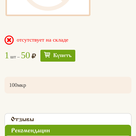
отсутствует на складе
1
50
Купить
шт –
100мкр
Отзывы
Рекомендации
Едлин