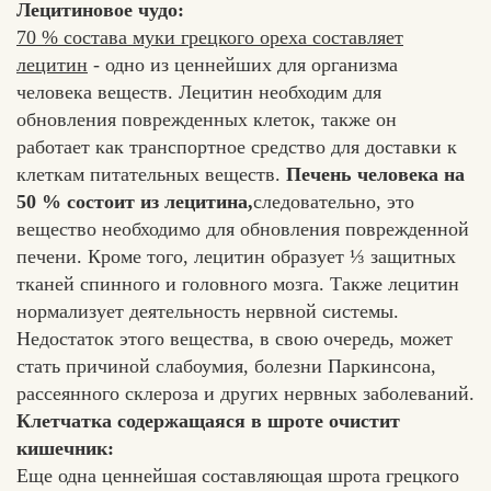
Лецитиновое чудо:
70 % состава муки грецкого ореха составляет
лецитин
- одно из ценнейших для организма
человека веществ. Лецитин необходим для
обновления поврежденных клеток, также он
работает как транспортное средство для доставки к
клеткам питательных веществ.
Печень человека на
50 % состоит из лецитина,
следовательно, это
вещество необходимо для обновления поврежденной
печени. Кроме того, лецитин образует ⅓ защитных
тканей спинного и головного мозга. Также лецитин
нормализует деятельность нервной системы.
Недостаток этого вещества, в свою очередь, может
стать причиной слабоумия, болезни Паркинсона,
рассеянного склероза и других нервных заболеваний.
Клетчатка содержащаяся в шроте очистит
кишечник:
Еще одна ценнейшая составляющая шрота грецкого