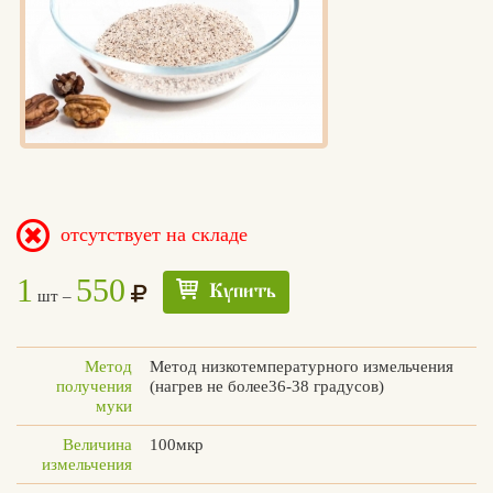
отсутствует на складе
1
550
Купить
шт –
Метод
Метод низкотемпературного измельчения
получения
(нагрев не более36-38 градусов)
муки
Величина
100мкр
измельчения
Едлин