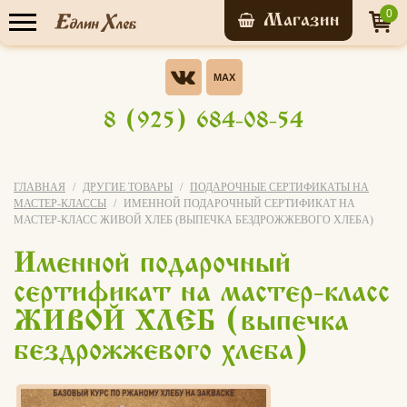
0
Прайс-лист
Опрос
Хотели бы Вы участвовать в
8 (925) 684-08-54
бонусной системе ЭВО-
У нас уже обучились
КАРТА?
Да, конечно!
ГЛАВНАЯ
ДРУГИЕ ТОВАРЫ
ПОДАРОЧНЫЕ СЕРТИФИКАТЫ НА
7 156 человек
МАСТЕР-КЛАССЫ
ИМЕННОЙ ПОДАРОЧНЫЙ СЕРТИФИКАТ НА
Нет
МАСТЕР-КЛАСС ЖИВОЙ ХЛЕБ (ВЫПЕЧКА БЕЗДРОЖЖЕВОГО ХЛЕБА)
Записаться на
Именной подарочный
я не знаю что это за бонусная
мастер-класс
система
сертификат на мастер-класс
Свой вариант
ЖИВОЙ ХЛЕБ (выпечка
бездрожжевого хлеба)
Голосовать