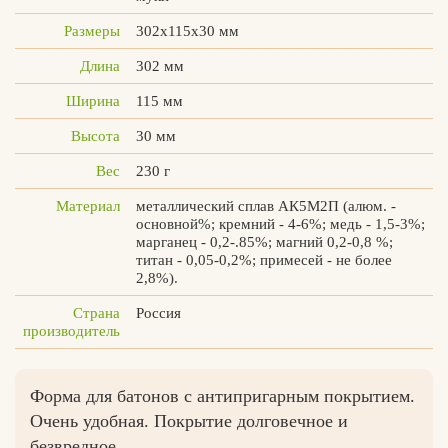
Размеры
302х115х30 мм
Длина
302 мм
Вконтакте
Max
Ширина
115 мм
Высота
30 мм
Вес
230 г
Материал
металлический сплав АК5М2П (алюм. -
основной%; кремний - 4-6%; медь - 1,5-3%;
марганец - 0,2-.85%; магний 0,2-0,8 %;
титан - 0,05-0,2%; примесей - не более
2,8%).
Страна
Россия
производитель
Форма для батонов с антипригарным покрытием.
Очень удобная. Покрытие долговечное и
безвредное.