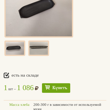
есть на складе
1
1 086
Купить
шт –
Масса хлеба
200-300 г в зависимости от используемой
Едлин
муки