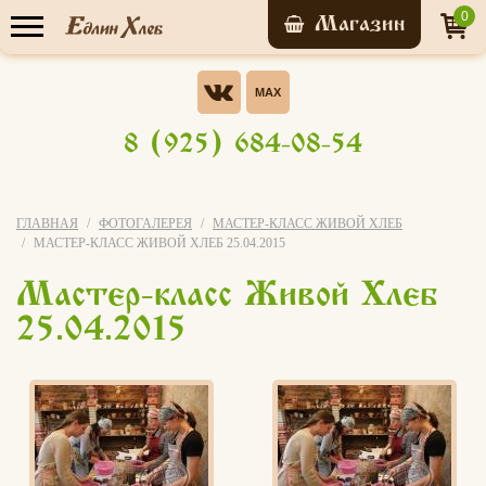
0
Прайс-лист
Опрос
Хотели бы Вы участвовать в
8 (925) 684-08-54
бонусной системе ЭВО-
У нас уже обучились
КАРТА?
Да, конечно!
ГЛАВНАЯ
ФОТОГАЛЕРЕЯ
МАСТЕР-КЛАСС ЖИВОЙ ХЛЕБ
7 156 человек
МАСТЕР-КЛАСС ЖИВОЙ ХЛЕБ 25.04.2015
Нет
Мастер-класс Живой Хлеб
Записаться на
я не знаю что это за бонусная
мастер-класс
25.04.2015
система
Свой вариант
Голосовать