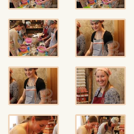
Едлин