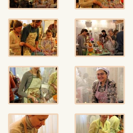
Едлин