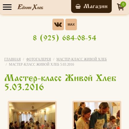
0
Прайс-лист
Опрос
Хотели бы Вы участвовать в
8 (925) 684-08-54
бонусной системе ЭВО-
У нас уже обучились
КАРТА?
Да, конечно!
ГЛАВНАЯ
ФОТОГАЛЕРЕЯ
МАСТЕР-КЛАСС ЖИВОЙ ХЛЕБ
7 156 человек
МАСТЕР-КЛАСС ЖИВОЙ ХЛЕБ 5.03.2016
Нет
Мастер-класс Живой Хлеб
Записаться на
я не знаю что это за бонусная
мастер-класс
5.03.2016
система
Свой вариант
Голосовать