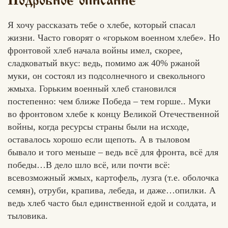
Подробное описание
Я хочу рассказать тебе о хлебе, который спасал
жизни. Часто говорят о «горьком военном хлебе». Но
фронтовой хлеб начала войны имел, скорее,
сладковатый вкус: ведь, помимо аж 40% ржаной
муки, он состоял из подсолнечного и свекольного
жмыха. Горьким военный хлеб становился
постепенно: чем ближе Победа – тем горше.. Муки
во фронтовом хлебе к концу Великой Отечественной
войны, когда ресурсы страны были на исходе,
оставалось хорошо если щепоть. А в тыловом
бывало и того меньше – ведь всё для фронта, всё для
победы…В дело шло всё, или почти всё:
всевозможный жмых, картофель, лузга (т.е. оболочка
семян), отруби, крапива, лебеда, и даже…опилки. А
ведь хлеб часто был единственной едой и солдата, и
тыловика.