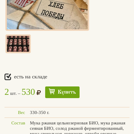
есть на складе
2
530
Купить
шт. –
Вес
330-350 г.
Состав
Мука ржаная цельнозерновая БИО, мука ржаная
сеяная БИО, солод ржаной ферментированный,
Едлин
мука свекольная, кориандр, отруби овсяные,