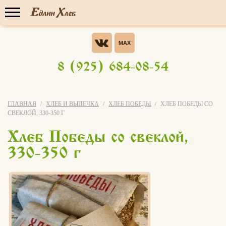
Прайс-лист
Опрос
Хотели бы Вы участвовать в
8 (925) 684-08-54
бонусной системе ЭВО-
У нас уже обучились
КАРТА?
Да, конечно!
ГЛАВНАЯ
ХЛЕБ И ВЫПЕЧКА
ХЛЕБ ПОБЕДЫ
ХЛЕБ ПОБЕДЫ СО
7 156 человек
СВЕКЛОЙ, 330-350 Г
Нет
Хлеб Победы со свеклой,
Записаться на
я не знаю что это за бонусная
мастер-класс
330-350 г
система
Свой вариант
Голосовать