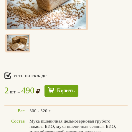
есть на складе
2
490
Купить
шт. –
Вес
300 - 320 г.
Состав
Мука пшеничная цельнозерновая грубого
помола БИО, мука пшеничная сеянная БИО,
Едлин
мука абрикосовой косточки, закваска