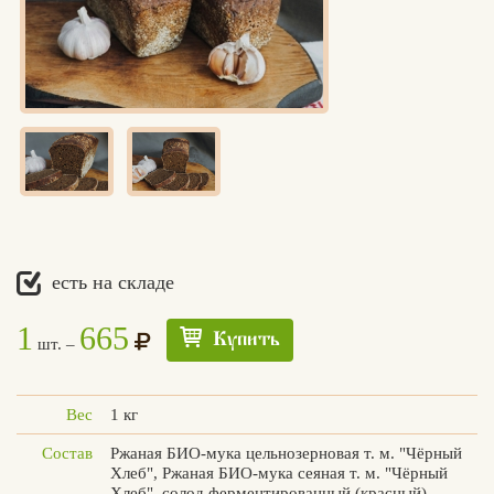
есть на складе
1
665
Купить
шт. –
Вес
1 кг
Состав
Ржаная БИО-мука цельнозерновая т. м. "Чёрный
Хлеб", Ржаная БИО-мука сеяная т. м. "Чёрный
Едлин
Хлеб", солод ферментированный (красный),