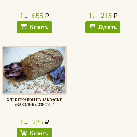
1
655
1
215
шт. –
шт. –
Купить
Купить
ХЛЕБ РЖАНОЙ НА ЗАКВАСКЕ
«БАЗИЛИК», 330-350 Г
1
225
шт. –
Хлеб
Купить