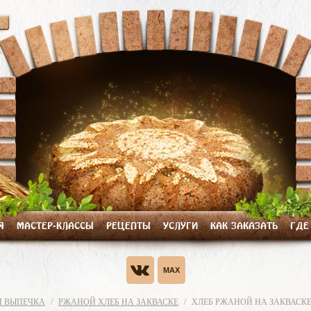
Я
МАСТЕР-КЛАССЫ
РЕЦЕПТЫ
УСЛУГИ
КАК ЗАКАЗАТЬ
ГДЕ
И ВЫПЕЧКА
РЖАНОЙ ХЛЕБ НА ЗАКВАСКЕ
ХЛЕБ РЖАНОЙ НА ЗАКВАСКЕ