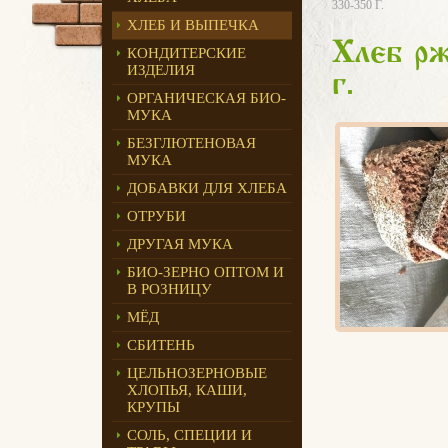
330-350 Г.
ХЛЕБ И ВЫПЕЧКА
Хлеб рж
КОНДИТЕРСКИЕ
ИЗДЕЛИЯ
г.
ОРГАНИЧЕСКАЯ БИО-
МУКА
БЕЗГЛЮТЕНОВАЯ
МУКА
ДОБАВКИ ДЛЯ ХЛЕБА
ОТРУБИ
ДРУГАЯ МУКА
БИО-ЗЕРНО ОПТОМ И
В РОЗНИЦУ
МЁД
СБИТЕНЬ
ЦЕЛЬНОЗЕРНОВЫЕ
ХЛОПЬЯ, КАШИ,
КРУПЫ
СОЛЬ, СПЕЦИИ И