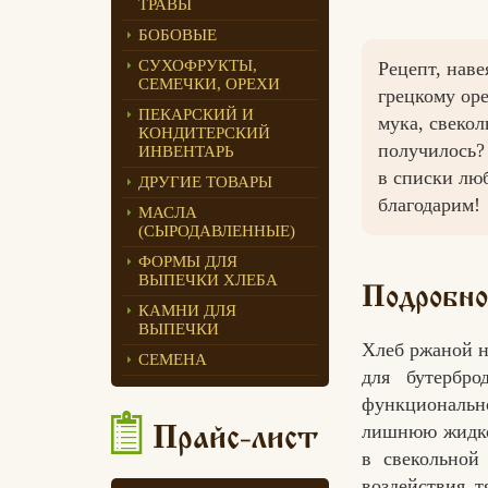
ТРАВЫ
Едлин Хлеб
БОБОВЫЕ
СУХОФРУКТЫ,
Рецепт, наве
СЕМЕЧКИ, ОРЕХИ
грецкому оре
ПЕКАРСКИЙ И
мука, свекол
КОНДИТЕРСКИЙ
получилось? 
ИНВЕНТАРЬ
в списки лю
ДРУГИЕ ТОВАРЫ
благодарим!
МАСЛА
(СЫРОДАВЛЕННЫЕ)
ФОРМЫ ДЛЯ
ВЫПЕЧКИ ХЛЕБА
Подробно
КАМНИ ДЛЯ
ВЫПЕЧКИ
Хлеб ржаной н
СЕМЕНА
для бутербро
функционально
лишнюю жидкос
Прайс-лист
в свекольной
воздействия 