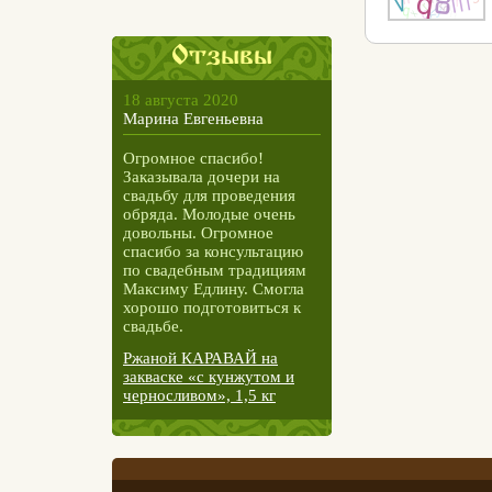
Отзывы
18 августа 2020
Марина Евгеньевна
Огромное спасибо!
Заказывала дочери на
свадьбу для проведения
обряда. Молодые очень
довольны. Огромное
спасибо за консультацию
по свадебным традициям
Максиму Едлину. Смогла
хорошо подготовиться к
свадьбе.
Ржаной КАРАВАЙ на
закваске «с кунжутом и
черносливом», 1,5 кг