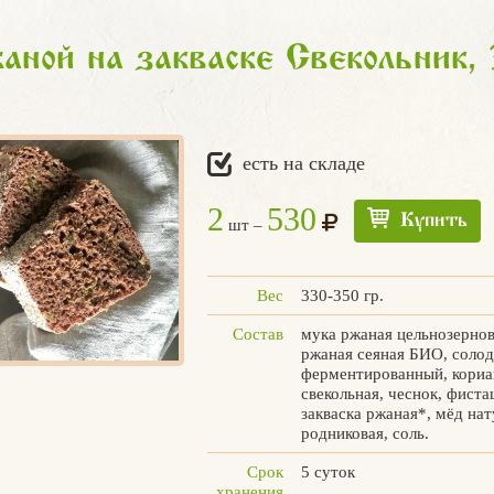
аной на закваске «Свекольник»,
есть на складе
2
530
Купить
шт –
Вес
330-350 гр.
Состав
мука ржаная цельнозерно
ржаная сеяная БИО, соло
ферментированный, кориа
свекольная, чеснок, фист
закваска ржаная*, мёд на
родниковая, соль.
Срок
5 суток
хранения