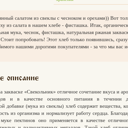
янный салатом из свеклы с чесноком и орехами)) Вот тол
ху из салата в нашем хлебе - фисташка. Итак, органичес
ьная мука, чеснок, фисташка, натуральная ржаная закваск
Стоит попробовать! Этот хлеб только появившись, сразу
бимого нашими дорогими покупателями - за что мы вас и
е описание
а закваске «Свекольник» отличное сочетание вкуса и аро
дов и в качестве основного питания в течении д
й добавке (мука из свеклы) хлеб содержит вещества, к
ть из организма и нормализует работу сердца. Благод
Вконтакте
Max
 муке пектинов оно применяется в качестве отличног
тяжелых и радиоактивных металлов. Такой хлеб отличн