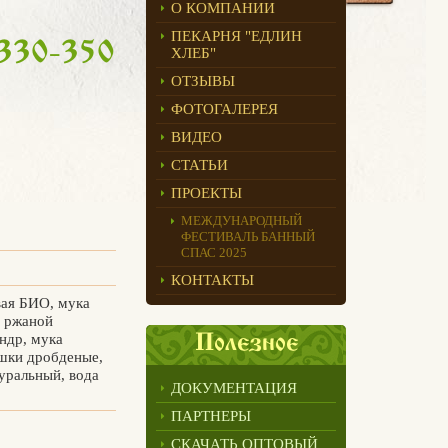
О КОМПАНИИ
ПЕКАРНЯ "ЕДЛИН
 330-350
ХЛЕБ"
ОТЗЫВЫ
ФОТОГАЛЕРЕЯ
ВИДЕО
СТАТЬИ
ПРОЕКТЫ
МЕЖДУНАРОДНЫЙ
ФЕСТИВАЛЬ БАННЫЙ
СПАС 2025
КОНТАКТЫ
вая БИО, мука
д ржаной
ндр, мука
Полезное
ашки дробденые,
туральный, вода
ДОКУМЕНТАЦИЯ
ПАРТНЕРЫ
СКАЧАТЬ ОПТОВЫЙ