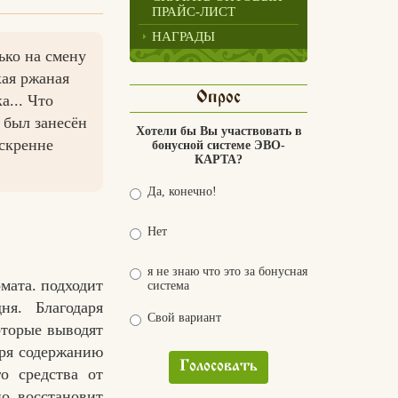
ПРАЙС-ЛИСТ
НАГРАДЫ
ько на смену
кая ржаная
Опрос
а... Что
 был занесён
Хотели бы Вы участвовать в
скренне
бонусной системе ЭВО-
КАРТА?
Да, конечно!
Нет
я не знаю что это за бонусная
мата. подходит
система
ня. Благодаря
Свой вариант
оторые выводят
аря содержанию
Голосовать
о средства от
о восстановит