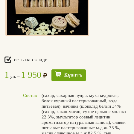
есть на складе
1
1 950
Купить
уп. –
Состав
(сахар, сахарная пудра, мука кедровая,
белок куриный пастеризованный, вода
питьевая), начинка (шоколад белый 34%
(сахар, какао-масло, сухое цельное молоко
22,3%, эмульгатор соевый лецитин,
ароматизатор натуральная ваниль), сливки
питьевые пастеризованные м.д.ж. 33 %,
Едлин
масло сливочное м.д.ж 82,5 %, сыр