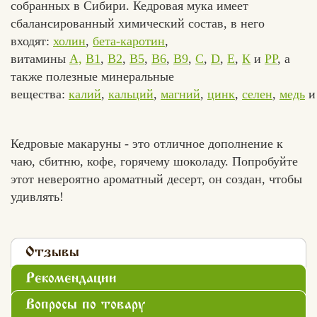
собранных в Сибири. Кедровая мука имеет
сбалансированный химический состав, в него
входят:
холин
,
бета-каротин
,
витамины
А,
В1
,
В2
,
В5
,
В6
,
В9
,
С
,
D
,
Е
,
К
и
РР
, а
также полезные минеральные
вещества:
калий
,
кальций
,
магний
,
цинк
,
селен
,
медь
Кедровые макаруны - это отличное дополнение к
чаю, сбитню, кофе, горячему шоколаду. Попробуйте
этот невероятно ароматный десерт, он создан, чтобы
удивлять!
Отзывы
Рекомендации
Вопросы по товару