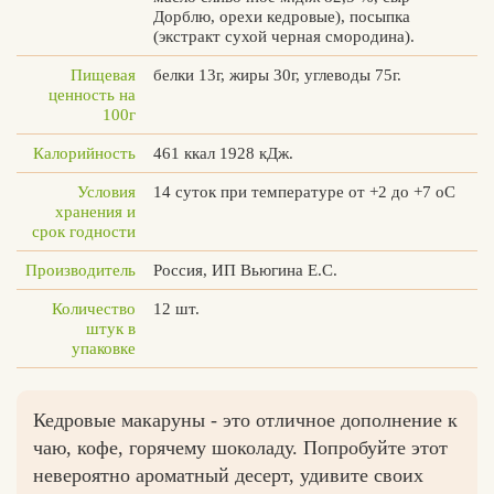
Дорблю, орехи кедровые), посыпка
(экстракт сухой черная смородина).
Пищевая
белки 13г, жиры 30г, углеводы 75г.
ценность на
Вконтакте
Max
100г
Калорийность
461 ккал 1928 кДж.
Условия
14 суток при температуре от +2 до +7 оС
хранения и
срок годности
Производитель
Россия, ИП Вьюгина Е.С.
Количество
12 шт.
штук в
упаковке
Кедровые макаруны - это отличное дополнение к
чаю, кофе, горячему шоколаду. Попробуйте этот
невероятно ароматный десерт, удивите своих