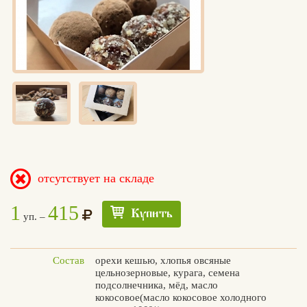
отсутствует на складе
1
415
Купить
уп. –
Состав
орехи кешью, хлопья овсяные
цельнозерновые, курага, семена
подсолнечника, мёд, масло
кокосовое(масло кокосовое холодного
Едлин