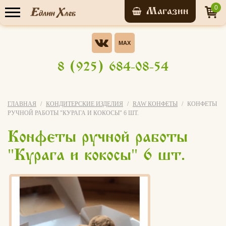
0
Прайс-лист
Опрос
Хотели бы Вы участвовать в
8 (925) 684-08-54
бонусной системе ЭВО-
У нас уже обучились
КАРТА?
Да, конечно!
ГЛАВНАЯ
КОНДИТЕРСКИЕ ИЗДЕЛИЯ
RAW КОНФЕТЫ
КОНФЕТЫ
7 156 человек
РУЧНОЙ РАБОТЫ "КУРАГА И КОКОСЫ" 6 ШТ.
Нет
Конфеты ручной работы
Записаться на
я не знаю что это за бонусная
мастер-класс
"
"
система
Курага и кокосы
6 шт.
Свой вариант
Голосовать