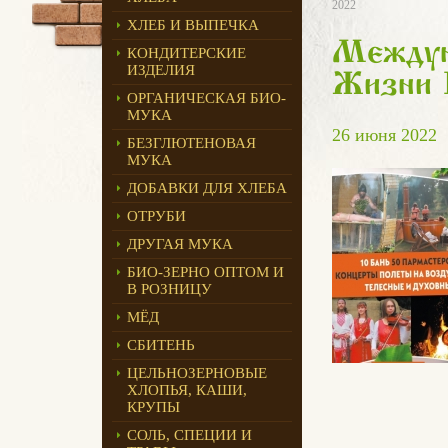
2022
ХЛЕБ И ВЫПЕЧКА
Междун
КОНДИТЕРСКИЕ
ИЗДЕЛИЯ
Жизни 
ОРГАНИЧЕСКАЯ БИО-
МУКА
26 июня 2022
БЕЗГЛЮТЕНОВАЯ
МУКА
ДОБАВКИ ДЛЯ ХЛЕБА
ОТРУБИ
ДРУГАЯ МУКА
БИО-ЗЕРНО ОПТОМ И
В РОЗНИЦУ
МЁД
СБИТЕНЬ
ЦЕЛЬНОЗЕРНОВЫЕ
ХЛОПЬЯ, КАШИ,
КРУПЫ
СОЛЬ, СПЕЦИИ И