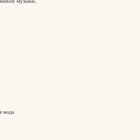
 живой музыки,
я мода