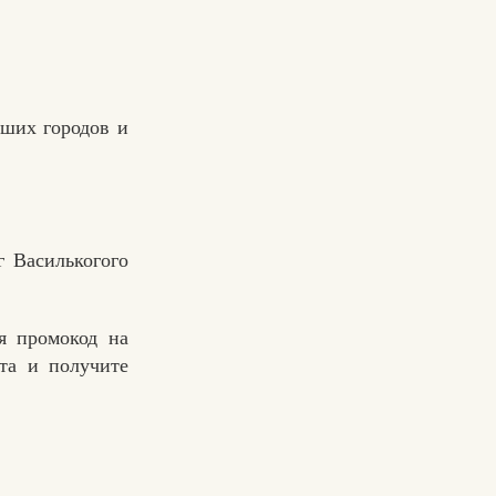
ьших городов и
г Василькогого
я промокод на
та и получите