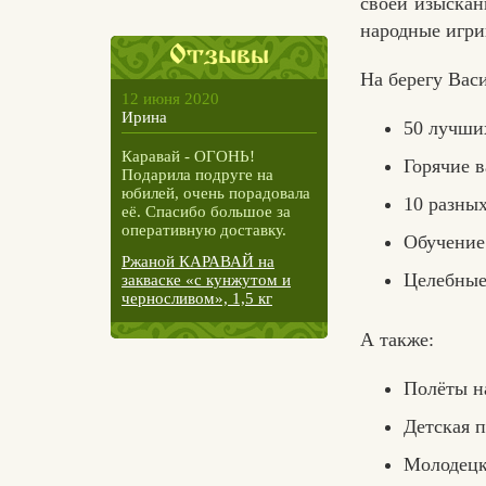
своей изыскан
народные игри
Отзывы
На берегу Васи
12 июня 2020
Ирина
50 лучши
Каравай - ОГОНЬ!
Горячие 
Подарила подруге на
юбилей, очень порадовала
10 разных
её. Спасибо большое за
оперативную доставку.
Обучение
Ржаной КАРАВАЙ на
Целебные
закваске «с кунжутом и
черносливом», 1,5 кг
А также:
Полёты н
Детская 
Молодецк