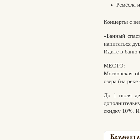
Ремёсла 
Концерты с ве
«Банный спас»
напитаться ду
Идите в баню в
МЕСТО:
Московская об
озера (на рек
До 1 июля де
дополнительн
скидку 10%. И
Коммента