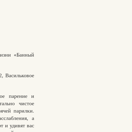
Жизни «Банный
2, Васильковое
ое парение и
ально чистое
рячей парилки.
сслабления, а
т и удивят вас