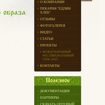
О КОМПАНИИ
ПЕКАРНЯ "ЕДЛИН
 образа
ХЛЕБ"
ОТЗЫВЫ
ФОТОГАЛЕРЕЯ
ВИДЕО
СТАТЬИ
ПРОЕКТЫ
МЕЖДУНАРОДНЫЙ
ФЕСТИВАЛЬ БАННЫЙ
СПАС 2025
КОНТАКТЫ
Полезное
ДОКУМЕНТАЦИЯ
ПАРТНЕРЫ
СКАЧАТЬ ОПТОВЫЙ