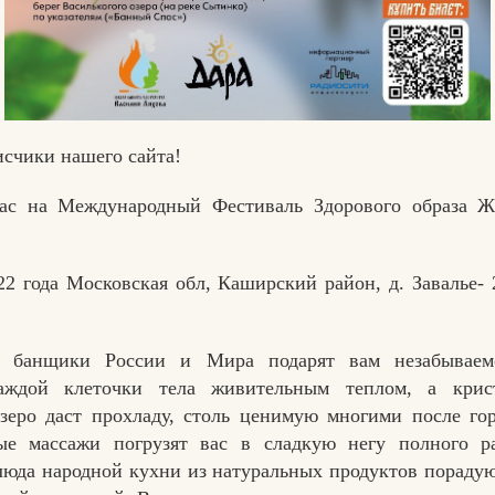
исчики нашего сайта!
ас на Международный Фестиваль Здорового образа 
22 года Московская обл, Каширский район, д. Завалье- 
е банщики России и Мира подарят вам незабываем
аждой клеточки тела живительным теплом, а крист
зеро даст прохладу, столь ценимую многими после го
е массажи погрузят вас в сладкую негу полного ра
юда народной кухни из натуральных продуктов порадую