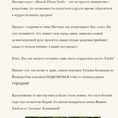
Мастре-класс «Живой Едлин Хлеб»
- это не просто знакомство с
рецептами, это возможность окунуться в другое время, обратиться
к мудрости наших предков!
Вконтакте
Max
Процесс создания и слова Мастера так захватывают Вас, и вот, Вы
уже понимаете: что значит сила зерна, какие закваски к какой
цельнозерновой муке просятся, какая специя здоровья прибавит,
какая от печали избавит, а какая сил придаст.
И вот, Вы уже можете готовить сами, быть создателем своего Хлеба!
Именно это, так полно и ярко, смогла перенять Татьяна Калинина из
поделиться
Йошкар-Олы
и решила
этим со своим родным
городом
!
Вдохновение от мастер-класса было столь сильно, что чуть больше
года спустя жители Марий Эл смогли наладиться своим Живым
Хлебом от Татьяны Калининой!