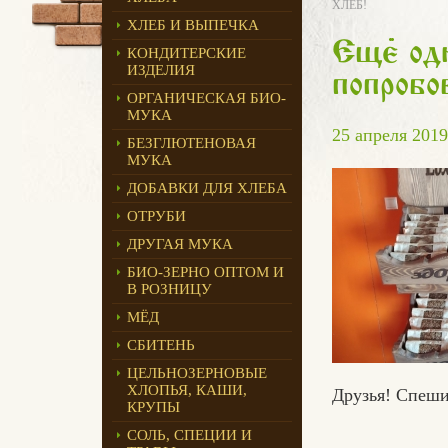
ХЛЕБ!
ХЛЕБ И ВЫПЕЧКА
Ещ
е
одн
КОНДИТЕРСКИЕ
ИЗДЕЛИЯ
попробо
ОРГАНИЧЕСКАЯ БИО-
МУКА
25 апреля 2019
БЕЗГЛЮТЕНОВАЯ
МУКА
ДОБАВКИ ДЛЯ ХЛЕБА
ОТРУБИ
ДРУГАЯ МУКА
БИО-ЗЕРНО ОПТОМ И
В РОЗНИЦУ
МЁД
СБИТЕНЬ
ЦЕЛЬНОЗЕРНОВЫЕ
ХЛОПЬЯ, КАШИ,
Друзья! Спеши
КРУПЫ
СОЛЬ, СПЕЦИИ И