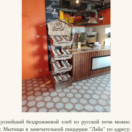
Вконтакте
Max
куснейший бездрожжевой хлеб из русской печи можно 
г. Мытищи в замечательной пиццерии "Лайк" по адресу: 