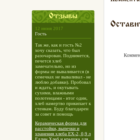
Отзывы
Остави
12 июня 2017
Гость
Так же, как и гость №2
хочу сказать, что был
Коммен
разочарован. Поднимется,
печется хлеб
замечательно, но из
формы не вываливается (в
семечках не вываливал - не
люблю добавки). Пробовал
и ждать, и окутывать
сухими, влажными
полотенцами - итог один,
хлеб намертво прикипает к
стенкам. Буду благодарен
за совет и помощь
Керамическая форма для
расстойки, выпечки и
хранения хлеба ЕХ-2, 0,9 л
Едлин Хлеб и крышка для