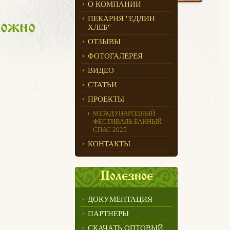
О КОМПАНИИ
ПЕКАРНЯ "ЕДЛИН
можно
ХЛЕБ"
ОТЗЫВЫ
ФОТОГАЛЕРЕЯ
ВИДЕО
СТАТЬИ
ПРОЕКТЫ
МЕЖДУНАРОДНЫЙ
ФЕСТИВАЛЬ БАННЫЙ
СПАС 2025
КОНТАКТЫ
Полезное
ДОКУМЕНТАЦИЯ
ПАРТНЕРЫ
СКАЧАТЬ ОПТОВЫЙ