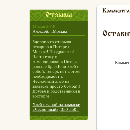
Коммента
Отзывы
11 мая 2018
Алексей, г.Москва
Остави
Здоров что открыли
пекарню в Питере и
Москве! Поздравляю!
Часто езжу в
командировки в Питер,
Коммен
раньше брал Ваш хлеб с
собой, теперь нет в этом
необходимости.
Чесночный хлеб на
закваске просто бомба!!!
Друзья и родственники в
восторге!
Хлеб ржаной на закваске
«Чесночный», 330-350 г