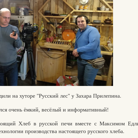
или на хуторе "Русский лес" у Захара Прилепина.
ся очень ёмкий, весёлый и информативный!
тоящий Хлеб в русской печи вместе с Максимом Едл
Вконтакте
Max
ехнологии производства настоящего русского хлеба.