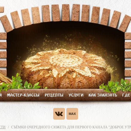
Я
МАСТЕР-КЛАССЫ
РЕЦЕПТЫ
УСЛУГИ
КАК ЗАКАЗАТЬ
ГДЕ
СТИ
СЪЁМКИ ОЧЕРЕДНОГО СЮЖЕТА ДЛЯ ПЕРВОГО КАНАЛА "ДОБРОЕ УТ