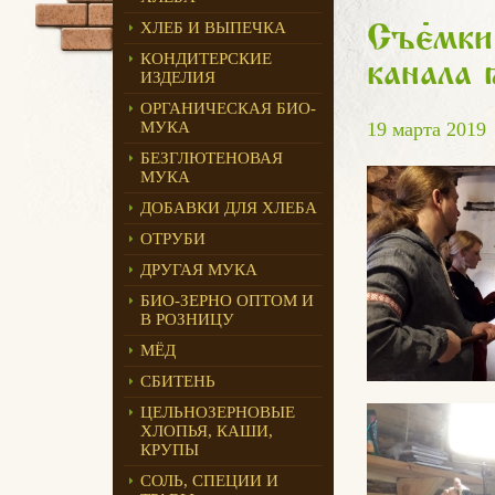
ХЛЕБ И ВЫПЕЧКА
Съ
е
мки
КОНДИТЕРСКИЕ
канала 
ИЗДЕЛИЯ
ОРГАНИЧЕСКАЯ БИО-
МУКА
19 марта 2019
БЕЗГЛЮТЕНОВАЯ
МУКА
ДОБАВКИ ДЛЯ ХЛЕБА
ОТРУБИ
ДРУГАЯ МУКА
БИО-ЗЕРНО ОПТОМ И
В РОЗНИЦУ
МЁД
СБИТЕНЬ
ЦЕЛЬНОЗЕРНОВЫЕ
ХЛОПЬЯ, КАШИ,
КРУПЫ
СОЛЬ, СПЕЦИИ И