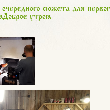
 очередного сюжета для первог
"Доброе утро"