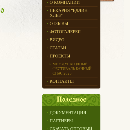
О КОМПАНИИ
о
ПЕКАРНЯ "ЕДЛИН
ХЛЕБ"
ОТЗЫВЫ
ФОТОГАЛЕРЕЯ
ВИДЕО
СТАТЬИ
ПРОЕКТЫ
МЕЖДУНАРОДНЫЙ
ФЕСТИВАЛЬ БАННЫЙ
СПАС 2025
КОНТАКТЫ
Полезное
ДОКУМЕНТАЦИЯ
ПАРТНЕРЫ
СКАЧАТЬ ОПТОВЫЙ