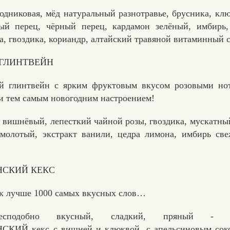
родниковая, мёд натуральный разнотравье, брусника, клю
вый перец, чёрный перец, кардамон зелёный, имбирь,
, гвоздика, кориандр, алтайский травяной витаминный с
ГЛИНТВЕЙН
ый глинтвейн с ярким фруктовым вкусом розовыми но
и тем самым новогодним настроением!
р вишнёвый, лепесткий чайной розы, гвоздика, мускатный
 молотый, экстракт ванили, цедра лимона, имбирь све
НСКИЙ КЕКС
ек лучше 1000 самых вкусных слов…
есподобно вкусный, сладкий, пряный -
ИЙ кекс с вишней и клюквой, с апельсиновым соко