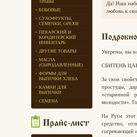
ТРАВЫ
Да! Наш наб
Едлин Хлеб
БОБОВЫЕ
любовь к св
СУХОФРУКТЫ,
СЕМЕЧКИ, ОРЕХИ
ПЕКАРСКИЙ И
Подробно
КОНДИТЕРСКИЙ
ИНВЕНТАРЬ
Уверены, вы вл
ДРУГИЕ ТОВАРЫ
МАСЛА
СБИТЕНЬ ЦА
(СЫРОДАВЛЕННЫЕ)
ФОРМЫ ДЛЯ
За свои свойс
ВЫПЕЧКИ ХЛЕБА
простуды, да
КАМНИ ДЛЯ
ВЫПЕЧКИ
«старинной 
СЕМЕНА
молодости». Го
На Руси этот
Прайс-лист
средство, о
согревающий и