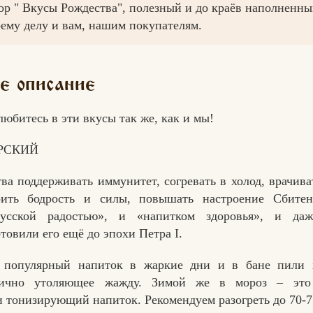
ор " Вкусы Рождества", полезный и до краёв наполненн
оему делу и вам, нашим покупателям.
е описание
юбитесь в эти вкусы так же, как и мы!
РСКИЙ
тва поддерживать иммунитет, согревать в холод, врачив
рить бодрость и силы, повышать настроение Сбите
русской радостью», и «напитком здоровья», и даж
товили его ещё до эпохи Петра I.
 популярный напиток в жаркие дни и в бане пили 
тлично утоляющее жажду. Зимой же в мороз – эт
Вконтакте
Max
 тонизирующий напиток. Рекомендуем разогреть до 70-7