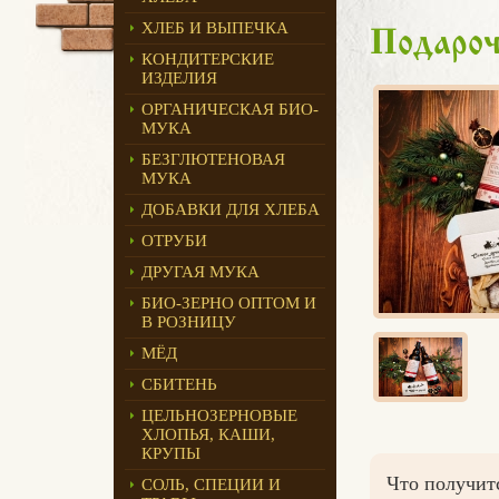
ХЛЕБ И ВЫПЕЧКА
Подаро
КОНДИТЕРСКИЕ
ИЗДЕЛИЯ
ОРГАНИЧЕСКАЯ БИО-
МУКА
БЕЗГЛЮТЕНОВАЯ
МУКА
ДОБАВКИ ДЛЯ ХЛЕБА
ОТРУБИ
ДРУГАЯ МУКА
БИО-ЗЕРНО ОПТОМ И
В РОЗНИЦУ
МЁД
СБИТЕНЬ
ЦЕЛЬНОЗЕРНОВЫЕ
ХЛОПЬЯ, КАШИ,
КРУПЫ
Что получит
СОЛЬ, СПЕЦИИ И