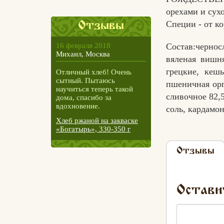
орехами и сух
Специи - от к
Отзывы
Состав:черно
16 февраля 2018
Михаил, Москва
вяленая вишн
грецкие, кеш
Отличный хлеб! Очень
сытный. Пытаюсь
пшеничная орг
научиться теперь такой
сливочное 82,
дома, спасибо за
вдохновение.
соль, кардамо
Хлеб ржаной на закваске
«Богатырь», 330-350 г
Отзывы
Остави