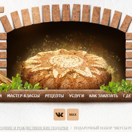
Я
МАСТЕР-КЛАССЫ
РЕЦЕПТЫ
УСЛУГИ
КАК ЗАКАЗАТЬ
ГДЕ
ОДНИЕ И РОЖДЕСТВЕНСКИЕ ПОДАРКИ
ПОДАРОЧНЫЙ НАБОР "ВКУСЫ Р