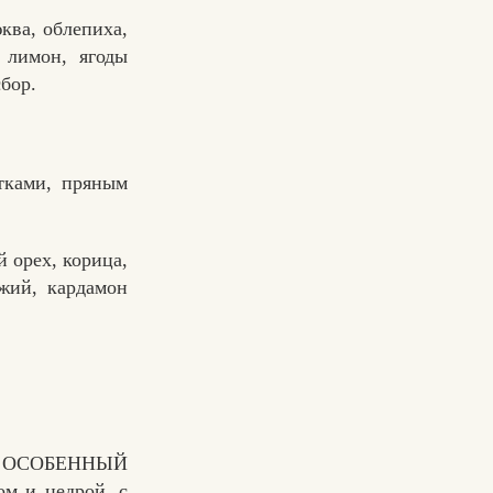
ква, облепиха,
 лимон, ягоды
бор.
тками, пряным
 орех, корица,
жий, кардамон
 ОСОБЕННЫЙ
м и цедрой, с