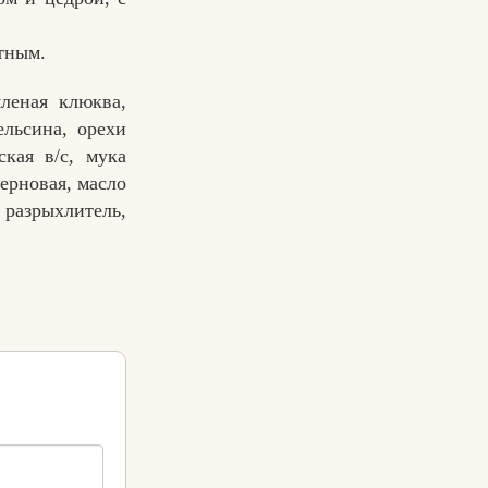
тным.
леная клюква,
льсина, орехи
кая в/с, мука
ерновая, масло
 разрыхлитель,