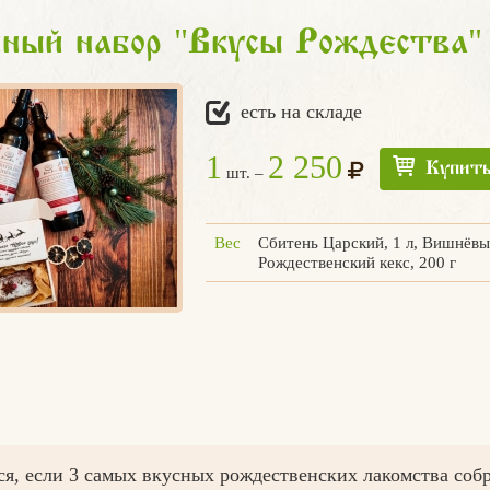
"
"
чный набор
Вкусы Рождества
есть на складе
1
2 250
Купит
шт. –
Вес
Сбитень Царский, 1 л, Вишнёвый
Рождественский кекс, 200 г
ся, если 3 самых вкусных рождественских лакомства собр