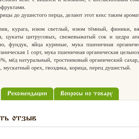
офруктами.
орицы до душистого перца, делают этот кекс таким арома
слив, курага, изюм светлый, изюм тёмный, финики, вя
я, цукаты цитрусовых, свежевыжатый сок и цедра апе
ью, фундук, яйца куриные, мука пшеничная органичес
аническая 1 сорт, мука пшеничная органическая цельноз
5%, мёд натуральный, тростниковый органический сахар,
н, мускатный орех, гвоздика, корица, перец душистый.
Рекомендации
Вопросы по товару
ть отзыв