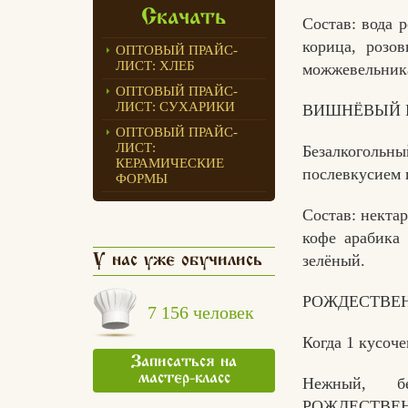
Скачать
Состав: вода 
корица, розо
ОПТОВЫЙ ПРАЙС-
ЛИСТ: ХЛЕБ
можжевельника
ОПТОВЫЙ ПРАЙС-
ЛИСТ: СУХАРИКИ
ВИШНЁВЫЙ 
ОПТОВЫЙ ПРАЙС-
ЛИСТ:
Безалкогольн
КЕРАМИЧЕСКИЕ
послевкусием 
ФОРМЫ
Состав: некта
кофе арабика
зелёный.
У нас уже обучились
РОЖДЕСТВЕ
7 156 человек
Когда 1 кусоч
Записаться на
мастер-класс
Нежный, б
РОЖДЕСТВЕНСК