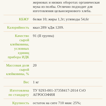
жерновах и низких оборотах органическая
мука из полбы. Отлично подходит для
изготовления цельнозернового хлеба.
КБЖУ
белки 10; жиры 1,3г; углеводы 54,6г
Вконтакте
Max
Калорийность
ккал 289/ кДж 1209.
Качество
91 (II группа)
сырой
клейковины,
условных
единиц
прибора ИДК
Массовая доля
20
сырой
клейковины, %
Вес
1 кг
Изготовлена
ТУ 9293-001-37358417-2014 СтО
по стандарту
АГРОСОФИЯ
Крупность
остаток на сите 710 мкм: 25%;