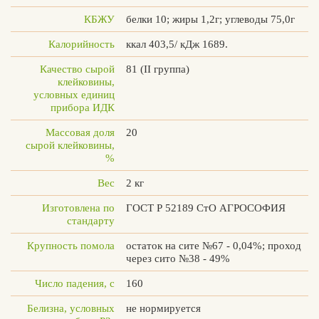
КБЖУ
белки 10; жиры 1,2г; углеводы 75,0г
Калорийность
ккал 403,5/ кДж 1689.
Качество сырой
81 (II группа)
Вконтакте
Max
клейковины,
условных единиц
прибора ИДК
Массовая доля
20
сырой клейковины,
%
Вес
2 кг
Изготовлена по
ГОСТ Р 52189 СтО АГРОСОФИЯ
стандарту
Крупность помола
остаток на сите №67 - 0,04%; проход
через сито №38 - 49%
Число падения, с
160
Белизна, условных
не нормируется