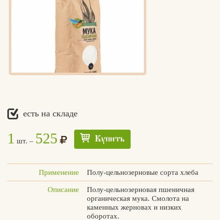
есть на складе
1
525
Купить
шт. –
Применение
Полу-цельнозерновые сорта хлеба
Описание
Полу-цельнозерновая пшеничная
органическая мука. Смолота на
каменных жерновах и низких
оборотах.
Едлин