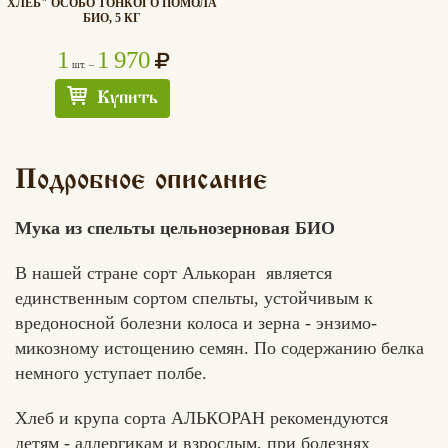
ХЛЕБ" ОСОБО ТОНКОГО ПОМОЛА
БИО, 5 КГ
1
1 970
шт. –
Купить
Подробное описание
Мука из спельты цельнозерновая БИО
В нашей стране сорт Алькоран является
единственным сортом спельты, устойчивым к
вредоносной болезни колоса и зерна - энзимо-
микозному истощению семян. По содержанию белка
немного уступает полбе.
Хлеб и крупа сорта АЛЬКОРАН рекомендуются
детям - аллергикам и взрослым, при болезнях