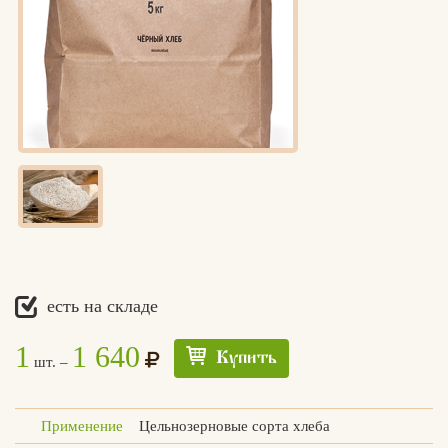
есть на складе
1
1 640
Купить
шт. –
Применение
Цельнозерновые сорта хлеба
Едлин