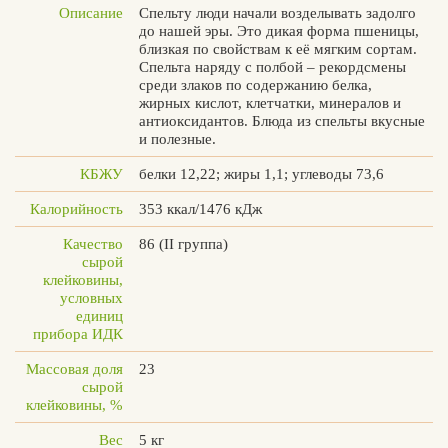
Описание
Спельту люди начали возделывать задолго
до нашей эры. Это дикая форма пшеницы,
близкая по свойствам к её мягким сортам.
Спельта наряду с полбой – рекордсмены
среди злаков по содержанию белка,
Вконтакте
Max
жирных кислот, клетчатки, минералов и
антиоксидантов. Блюда из спельты вкусные
и полезные.
КБЖУ
белки 12,22; жиры 1,1; углеводы 73,6
Калорийность
353 ккал/1476 кДж
Качество
86 (II группа)
сырой
клейковины,
условных
единиц
прибора ИДК
Массовая доля
23
сырой
клейковины, %
Вес
5 кг