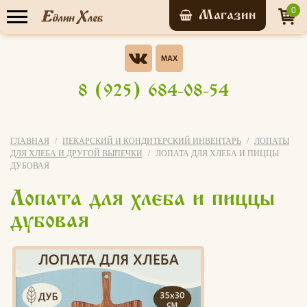
0
Прайс-лист
Опрос
Хотели бы Вы участвовать в
8 (925) 684-08-54
бонусной системе ЭВО-
У нас уже обучились
КАРТА?
Да, конечно!
ГЛАВНАЯ
ПЕКАРСКИЙ И КОНДИТЕРСКИЙ ИНВЕНТАРЬ
ЛОПАТЫ
7 156 человек
ДЛЯ ХЛЕБА И ДРУГОЙ ВЫПЕЧКИ
ЛОПАТА ДЛЯ ХЛЕБА И ПИЦЦЫ
Нет
ДУБОВАЯ
Записаться на
Лопата для хлеба и пиццы
я не знаю что это за бонусная
мастер-класс
система
дубовая
Свой вариант
Голосовать