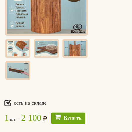
есть на складе
1
2 100
Купить
шт. –
Едлин