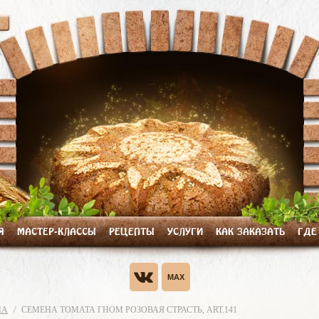
Я
МАСТЕР-КЛАССЫ
РЕЦЕПТЫ
УСЛУГИ
КАК ЗАКАЗАТЬ
ГДЕ
НА
СЕМЕНА ТОМАТА ГНОМ РОЗОВАЯ СТРАСТЬ, ART.141