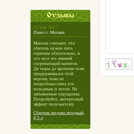
Отзывы
03 мая 2017
Павел г. Москва
Многие считают, что
сбитень нужно пить
горячим обязательно, и
что мол это зимний
согревающий напиток.
До поры до времени тоже
придерживался этой
версии, пока не
попробовал пить его
холодным и летом. Не
забываемые ощущения.
Попробуйте, интересный
эффект получается))
Сбитень медово-ягодный,
0,5 л