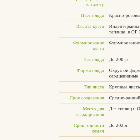
каталогу
Цвет плода
Красно-розов
Высота куста
Индентерминан
теплице, в ОГ 
Формирование
Формирование 
куста
Вес плода
До 200гр
Форма плода
Округлой фор
сердцевидные
Тип листа
Крупные листь
Срок созревания
Средне-ранни
Место для
Для теплиц и 
выращивания
Срок годности
До 2025г
Вконтакте
Max
семян