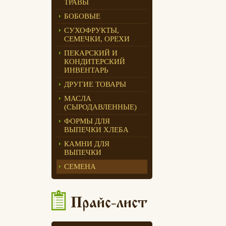
ТРАВЫ
Едлин Хлеб
БОБОВЫЕ
СУХОФРУКТЫ,
СЕМЕЧКИ, ОРЕХИ
ПЕКАРСКИЙ И
КОНДИТЕРСКИЙ
ИНВЕНТАРЬ
ДРУГИЕ ТОВАРЫ
МАСЛА
(СЫРОДАВЛЕННЫЕ)
ФОРМЫ ДЛЯ
ВЫПЕЧКИ ХЛЕБА
КАМНИ ДЛЯ
ВЫПЕЧКИ
СЕМЕНА
Прайс-лист