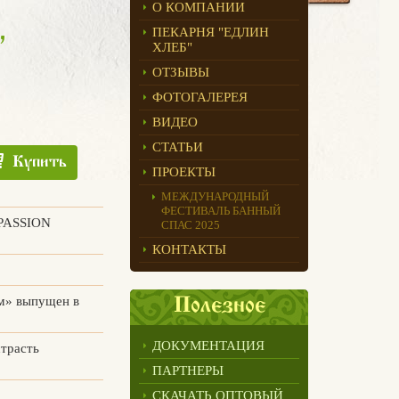
О КОМПАНИИ
,
ПЕКАРНЯ "ЕДЛИН
ХЛЕБ"
ОТЗЫВЫ
ФОТОГАЛЕРЕЯ
ВИДЕО
СТАТЬИ
Купить
ПРОЕКТЫ
МЕЖДУНАРОДНЫЙ
ФЕСТИВАЛЬ БАННЫЙ
PASSION
СПАС 2025
КОНТАКТЫ
м» выпущен в
Полезное
ДОКУМЕНТАЦИЯ
страсть
ПАРТНЕРЫ
СКАЧАТЬ ОПТОВЫЙ