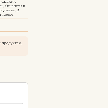
 сладкая с
ой, Относится к
родуктам, В
т плодов
м продуктам,