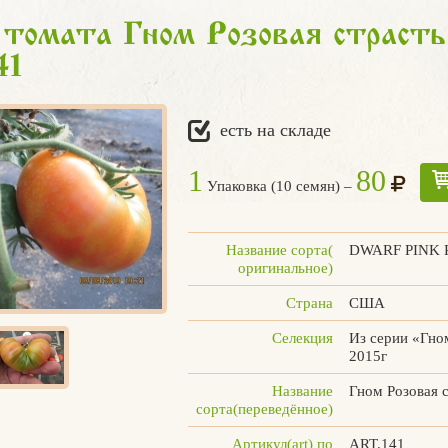
томата Гном Розовая страсть
41
есть на складе
1
80
Упаковка (10 семян) –
Название сорта(
DWARF PINK 
оригинальное)
Страна
США
Селекция
Из серии «Гно
2015г
Название
Гном Розовая 
сорта(переведённое)
Артикул(art) по
ART.141