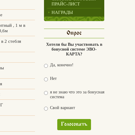
ПРАЙС-ЛИСТ
НАГРАДЫ
ые
тный , 1 м в
0,6м
Опрос
в 2 стебля
Хотели бы Вы участвовать в
бонусной системе ЭВО-
КАРТА?
Да, конечно!
мы
Нет
я
я не знаю что это за бонусная
й
система
ОГ
Свой вариант
Голосовать