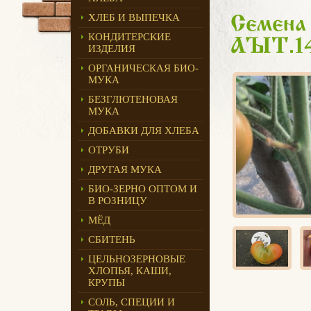
ХЛЕБ И ВЫПЕЧКА
Семена 
КОНДИТЕРСКИЕ
ART.1
ИЗДЕЛИЯ
ОРГАНИЧЕСКАЯ БИО-
МУКА
БЕЗГЛЮТЕНОВАЯ
МУКА
ДОБАВКИ ДЛЯ ХЛЕБА
ОТРУБИ
ДРУГАЯ МУКА
БИО-ЗЕРНО ОПТОМ И
В РОЗНИЦУ
МЁД
СБИТЕНЬ
ЦЕЛЬНОЗЕРНОВЫЕ
ХЛОПЬЯ, КАШИ,
КРУПЫ
СОЛЬ, СПЕЦИИ И