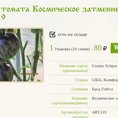
томата Космическое затмение
19
есть на складе
1
80
Упаковка (10 семян) –
Название сорта(
Cosmic Eclipse
оригинальное)
Страна
США, Калифо
Селекция
Бред Гейтса
Название
Космическое з
сорта(переведённое)
Артикул(art) по
ART.119
каталогу