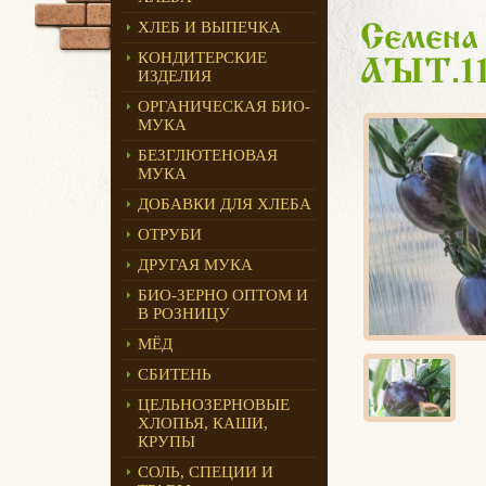
ХЛЕБ И ВЫПЕЧКА
Семена 
КОНДИТЕРСКИЕ
ART.1
ИЗДЕЛИЯ
ОРГАНИЧЕСКАЯ БИО-
МУКА
БЕЗГЛЮТЕНОВАЯ
МУКА
ДОБАВКИ ДЛЯ ХЛЕБА
ОТРУБИ
ДРУГАЯ МУКА
БИО-ЗЕРНО ОПТОМ И
В РОЗНИЦУ
МЁД
СБИТЕНЬ
ЦЕЛЬНОЗЕРНОВЫЕ
ХЛОПЬЯ, КАШИ,
КРУПЫ
СОЛЬ, СПЕЦИИ И