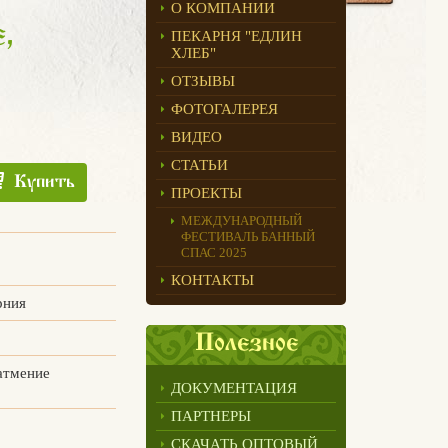
О КОМПАНИИ
,
ПЕКАРНЯ "ЕДЛИН
ХЛЕБ"
ОТЗЫВЫ
ФОТОГАЛЕРЕЯ
ВИДЕО
СТАТЬИ
Купить
ПРОЕКТЫ
МЕЖДУНАРОДНЫЙ
ФЕСТИВАЛЬ БАННЫЙ
СПАС 2025
КОНТАКТЫ
рния
Полезное
атмение
ДОКУМЕНТАЦИЯ
ПАРТНЕРЫ
СКАЧАТЬ ОПТОВЫЙ