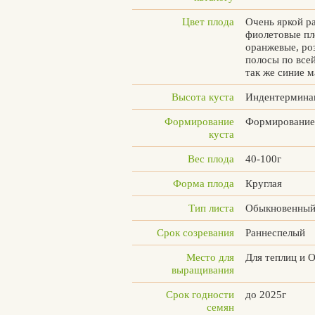
Цвет плода
Очень яркой р
фиолетовые пле
оранжевые, ро
полосы по всей
так же синие м
Высота куста
Индентермина
Формирование
Формирование 
куста
Вес плода
40-100г
Форма плода
Круглая
Тип листа
Обыкновенны
Срок созревания
Раннеспелый
Место для
Для теплиц и 
выращивания
Вконтакте
Max
Срок годности
до 2025г
семян