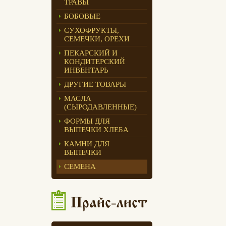
ТРАВЫ
Едлин Хлеб
БОБОВЫЕ
СУХОФРУКТЫ,
СЕМЕЧКИ, ОРЕХИ
ПЕКАРСКИЙ И
КОНДИТЕРСКИЙ
ИНВЕНТАРЬ
ДРУГИЕ ТОВАРЫ
МАСЛА
(СЫРОДАВЛЕННЫЕ)
ФОРМЫ ДЛЯ
ВЫПЕЧКИ ХЛЕБА
КАМНИ ДЛЯ
ВЫПЕЧКИ
СЕМЕНА
Прайс-лист