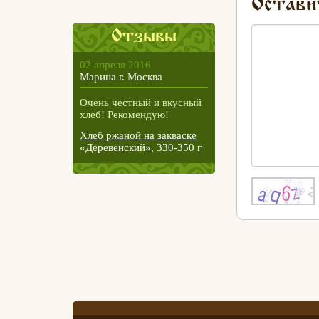
Остави
Отзывы
02 апреля 2016
Марина г. Москва
Очень честный и вкусный
хлеб! Рекомендую!
Хлеб ржаной на закваске
«Деревенский», 330-350 г