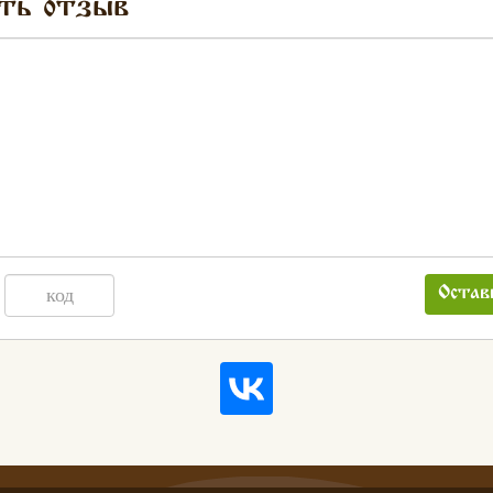
ть отзыв
Остав