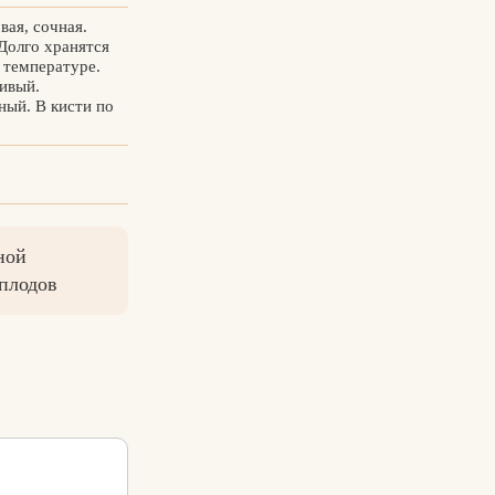
вая, сочная.
Долго хранятся
 температуре.
ивый.
ый. В кисти по
ной
 плодов