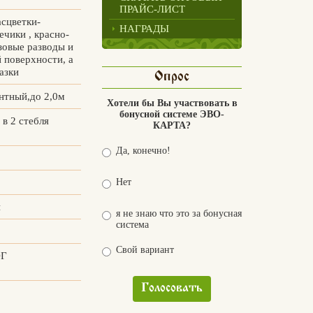
ПРАЙС-ЛИСТ
асцветки-
НАГРАДЫ
чики , красно-
зовые разводы и
 поверхности, а
азки
Опрос
нтный,до 2,0м
Хотели бы Вы участвовать в
бонусной системе ЭВО-
в 2 стебля
КАРТА?
Да, конечно!
Нет
й
я не знаю что это за бонусная
система
Свой вариант
ОГ
Голосовать