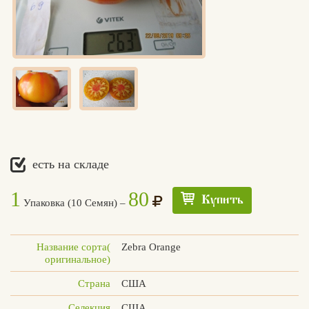
есть на складе
1
80
Купить
Упаковка (10 Семян) –
Название сорта(
Zebra Orange
оригинальное)
Страна
США
Едлин
Селекция
США