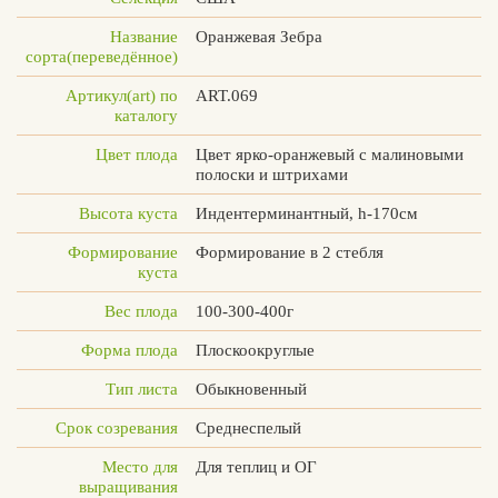
Название
Оранжевая Зебра
сорта(переведённое)
Артикул(art) по
ART.069
Вконтакте
Max
каталогу
Цвет плода
Цвет ярко-оранжевый с малиновыми
полоски и штрихами
Высота куста
Индентерминантный, h-170см
Формирование
Формирование в 2 стебля
куста
Вес плода
100-300-400г
Форма плода
Плоскоокруглые
Тип листа
Обыкновенный
Срок созревания
Среднеспелый
Место для
Для теплиц и ОГ
выращивания