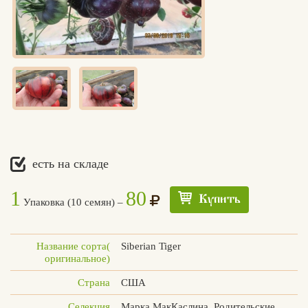
есть на складе
1
80
Купить
Упаковка (10 семян) –
Название сорта(
Siberian Tiger
оригинальное)
Страна
США
Едлин
Селекция
Марка МакКаслина. Родительские