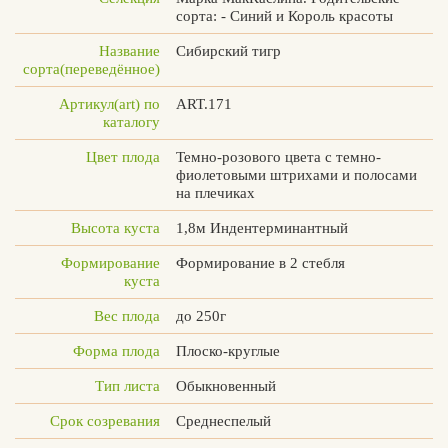
сорта: - Синий и Король красоты
Название
Сибирский тигр
сорта(переведённое)
Вконтакте
Max
Артикул(art) по
ART.171
каталогу
Цвет плода
Темно-розового цвета с темно-
фиолетовыми штрихами и полосами
на плечиках
Высота куста
1,8м Индентерминантный
Формирование
Формирование в 2 стебля
куста
Вес плода
до 250г
Форма плода
Плоско-круглые
Тип листа
Обыкновенный
Срок созревания
Среднеспелый