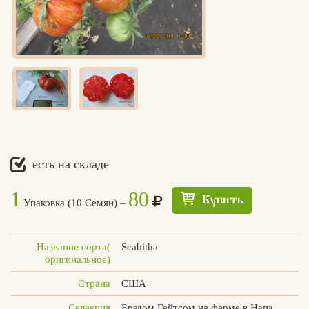
есть на складе
1
80
Купить
Упаковка (10 Семян) –
Название сорта(
Scabitha
оригинальное)
Страна
США
Едлин
Селекция
Брэдом Гейтсом на ферме в Напа,