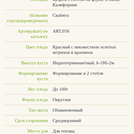
Калифорния
Название
Скабита
сорта(переведённое)
Вконтакте
Max
Артикул(art) по
ART.056
каталогу
Цвет плода
Красный с множеством золотых
штрихов и крапинок
Высота куста
Индентерминантный, h-180-2м
Формирование
Формирование в 2 стебля
куста
Вес плода
До 100г
Форма плода
Округлая
Тип листа
Обыкновенный
Срок созревания
Среднеранний
Место для
Для теплиц