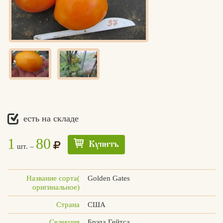
есть на складе
1
80
Купить
шт. –
Название сорта(
Golden Gates
оригинальное)
Страна
США
Едлин
Селекция
Брэда Гейтса