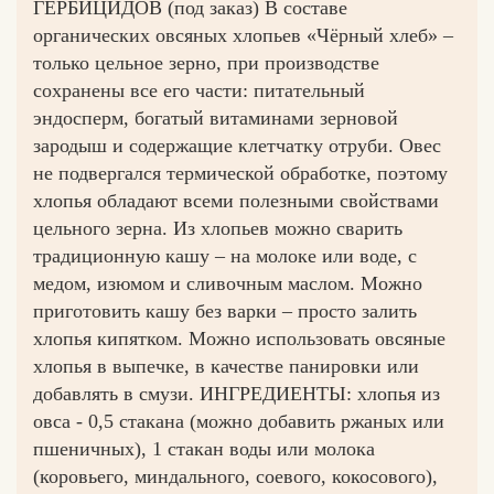
ГЕРБИЦИДОВ (под заказ) В составе
органических овсяных хлопьев «Чёрный хлеб» –
только цельное зерно, при производстве
сохранены все его части: питательный
Вконтакте
Max
эндосперм, богатый витаминами зерновой
зародыш и содержащие клетчатку отруби. Овес
не подвергался термической обработке, поэтому
хлопья обладают всеми полезными свойствами
цельного зерна. Из хлопьев можно сварить
традиционную кашу – на молоке или воде, с
медом, изюмом и сливочным маслом. Можно
приготовить кашу без варки – просто залить
хлопья кипятком. Можно использовать овсяные
хлопья в выпечке, в качестве панировки или
добавлять в смузи. ИНГРЕДИЕНТЫ: хлопья из
овса - 0,5 стакана (можно добавить ржаных или
пшеничных), 1 стакан воды или молока
(коровьего, миндального, соевого, кокосового),