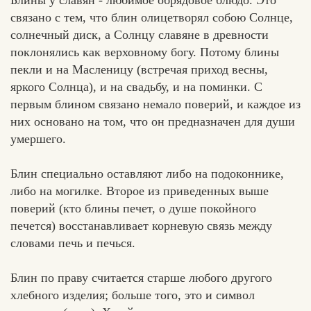
Блины у славян - любимое обрядовое блюдо. Это
связано с тем, что блин олицетворял собою Солнце,
солнечный диск, а Солнцу славяне в древности
поклонялись как верховному богу. Потому блины
пекли и на Масленицу (встречая приход весны,
Вконтакте
Max
яркого Солнца), и на свадьбу, и на поминки. С
первым блином связано немало поверий, и каждое из
них основано на том, что он предназначен для души
умершего.
Блин специально оставляют либо на подоконнике,
либо на могилке. Второе из приведенных выше
поверий (кто блины печет, о душе покойного
печется) восстанавливает корневую связь между
словами печь и печься.
Блин по праву считается старше любого другого
хлебного изделия; больше того, это и символ