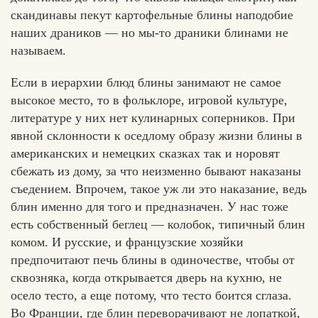
скандинавы пекут картофельные блины наподобие
наших драников — но мы-то драники блинами не
называем.
Если в иерархии блюд блины занимают не самое
высокое место, то в фольклоре, игровой культуре,
литературе у них нет кулинарных соперников. При
явной склонности к оседлому образу жизни блины в
американских и немецких сказках так и норовят
сбежать из дому, за что неизменно бывают наказаны
съедением. Впрочем, такое уж ли это наказание, ведь
блин именно для того и предназначен. У нас тоже
есть собственный беглец — колобок, типичный блин
комом. И русские, и французские хозяйки
предпочитают печь блины в одиночестве, чтобы от
сквозняка, когда открывается дверь на кухню, не
осело тесто, а еще потому, что тесто боится сглаза.
Хлеб
Во Франции, где блин переворачивают не лопаткой,