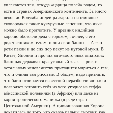
увлекаются там, откуда «царица полей» родом, то
есть в странах Американского континента. За много
веков до Колумба индейцы жарили на глиняных
сковородках такие кукурузные лепешки, что язык
можно было проглотить. У древних индийцев
хорошо обстояли дела с горохом, точнее, с его
родственником нутом, и они свои блины — бесан
роти пекли и до сих пор пекут из нутовой муки. В
Китае, Японии и прочих юго-восточных азиатских
блинных державах краеугольный злак — рис, и
остальному человечеству приходится мириться с тем,
что и блины там рисовые. В общем, надо признать,
что блин отличается известной неразборчивостью и
позволяет готовить себя из чего угодно: из теффа —
абиссинской полевички (в Африке) или даже из
корня тропического маниока (в ряде стран
Центральной Америки). А цивилизованная Европа
докатилась до того, что сквозь пальцы смотрит, как