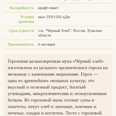
Калорийность
крафт-пакет
Условия
ккал 359/1502 кДж
хранения
Вконтакте
Max
Срок годности
т.м. "Чёрный Хлеб", Россия, Тульская
область
Производитель
6 месяцев
Гороховая цельнозерновая мука «Чёрный хлеб»
изготовлена из цельного органического гороха на
мельнице с каменными жерновами. Горох —
одна из древнейших овощных культур, это
вкусный и полезный продукт, богатый
углеводами, микроэлементами и легкоусвояемым
белком. Из гороховой муки готовят супы и
паштеты, пекут хлеб и лепешки, пончики и
печенье, оладьи и котлетки. Тесто с гороховой