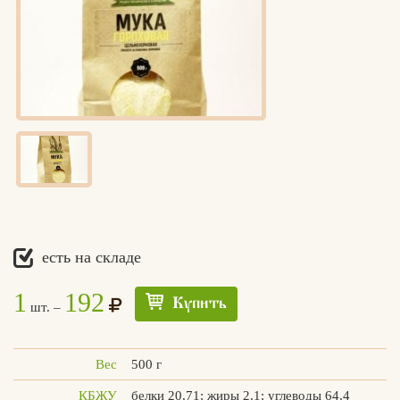
есть на складе
1
192
Купить
шт. –
Вес
500 г
Едлин
КБЖУ
белки 20,71; жиры 2,1; углеводы 64,4