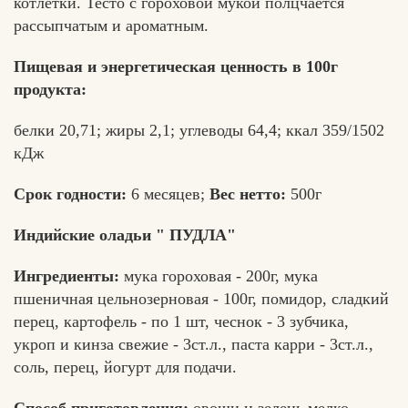
котлетки. Тесто с гороховой мукой полцчается
рассыпчатым и ароматным.
Пищевая и энергетическая ценность в 100г
продукта:
белки 20,71; жиры 2,1; углеводы 64,4; ккал 359/1502
кДж
Срок годности:
6 месяцев;
Вес нетто:
500г
Индийские оладьи " ПУДЛА"
Ингредиенты:
мука гороховая - 200г, мука
пшеничная цельнозерновая - 100г, помидор, сладкий
перец, картофель - по 1 шт, чеснок - 3 зубчика,
укроп и кинза свежие - 3ст.л., паста карри - 3ст.л.,
соль, перец, йогурт для подачи.
Хлеб