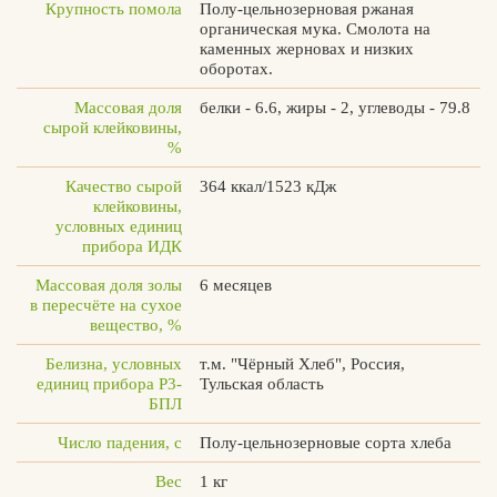
Крупность помола
Полу-цельнозерновая ржаная
органическая мука. Смолота на
каменных жерновах и низких
оборотах.
Массовая доля
белки - 6.6, жиры - 2, углеводы - 79.8
Вконтакте
Max
сырой клейковины,
%
Качество сырой
364 ккал/1523 кДж
клейковины,
условных единиц
прибора ИДК
Массовая доля золы
6 месяцев
в пересчёте на сухое
вещество, %
Белизна, условных
т.м. "Чёрный Хлеб", Россия,
единиц прибора Р3-
Тульская область
БПЛ
Число падения, с
Полу-цельнозерновые сорта хлеба
Вес
1 кг