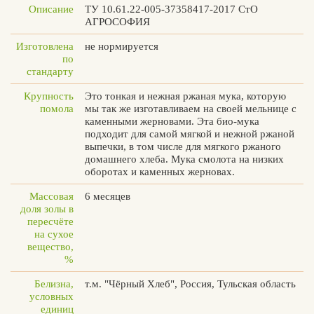
Описание
ТУ 10.61.22-005-37358417-2017 СтО
АГРОСОФИЯ
Изготовлена
не нормируется
по
Вконтакте
Max
стандарту
Крупность
Это тонкая и нежная ржаная мука, которую
помола
мы так же изготавливаем на своей мельнице с
каменными жерновами. Эта био-мука
подходит для самой мягкой и нежной ржаной
выпечки, в том числе для мягкого ржаного
домашнего хлеба. Мука смолота на низких
оборотах и каменных жерновах.
Массовая
6 месяцев
доля золы в
пересчёте
на сухое
вещество,
%
Белизна,
т.м. "Чёрный Хлеб", Россия, Тульская область
условных
единиц