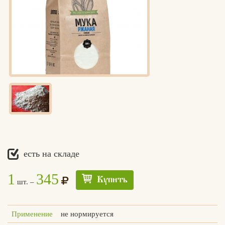
есть на складе
1
345
Купить
шт. –
Применение
не нормируется
Едлин