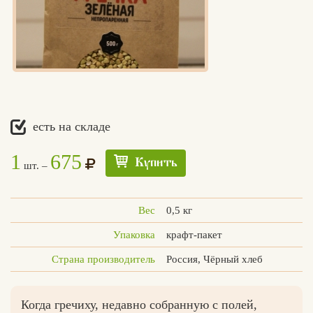
есть на складе
1
675
Купить
шт. –
Вес
0,5 кг
Упаковка
крафт-пакет
Страна производитель
Россия, Чёрный хлеб
Когда гречиху, недавно собранную с полей,
Едлин