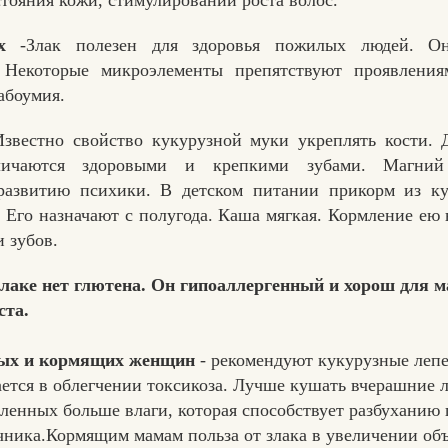
х
-Злак полезен для здоровья пожилых людей. Он
 Некоторые микроэлементы препятствуют проявлени
абоумия.
Известно свойство кукурузной муки укреплять кости.
тличаются здоровыми и крепкими зубами. Магний 
развитию психики. В детском питании прикорм из ку
 Его назначают с полугода. Каша мягкая. Кормление ею
 зубов.
лаке нет глютена. Он гипоаллергенный и хорош для 
ста.
ных и кормящих женщин
-
рекомендуют кукурузные леп
ается в облегчении токсикоза. Лучше кушать вчерашние 
ленных больше влаги, которая способствует разбуханию 
ника.Кормящим мамам польза от злака в увеличении объ