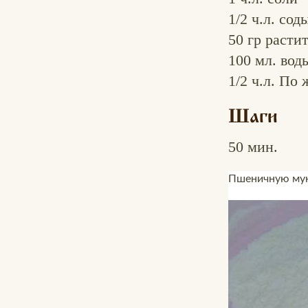
1/2 ч.л.
сод
50 гр
растит
100 мл.
воды
1/2 ч.л.
По 
Шаги
50 мин.
Пшеничную муку