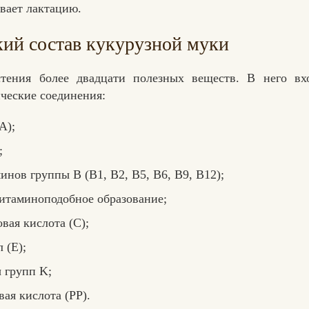
вает лактацию.
ий состав кукурузной муки
стения более двадцати полезных веществ. В него вх
ческие соединения:
А);
;
инов группы B (B1, B2, B5, B6, B9, B12);
витаминоподобное образование;
вая кислота (C);
 (E);
 групп K;
ая кислота (PP).