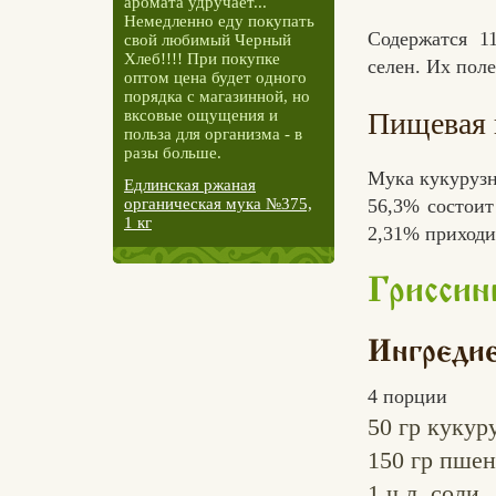
аромата удручает...
Немедленно еду покупать
Содержатся 1
свой любимый Черный
Хлеб!!!! При покупке
селен. Их пол
оптом цена будет одного
порядка с магазинной, но
вксовые ощущения и
Пищевая 
польза для организма - в
разы больше.
Мука кукурузн
Едлинская ржаная
56,3% состоит
органическая мука №375,
1 кг
2,31% приходи
Гриссин
Ингреди
4 порции
50 гр
кукуру
150 гр
пшен
1 ч.л.
соли