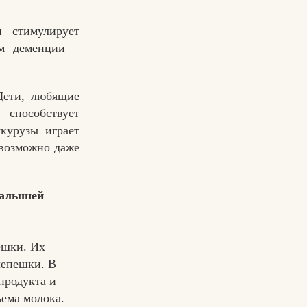
 стимулирует
ям деменции –
 Дети, любящие
способствует
курузы играет
 возможно даже
малышей
ешки. Их
лепешки. В
продукта и
ема молока.