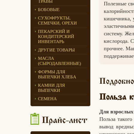
ТРАВЫ
Полезные св
Едлин Хлеб
БОБОВЫЕ
калорийност
кишечника, 
СУХОФРУКТЫ,
СЕМЕЧКИ, ОРЕХИ
эластичными
ПЕКАРСКИЙ И
систему. Же
КОНДИТЕРСКИЙ
кислорода. 
ИНВЕНТАРЬ
прочнее. Ма
ДРУГИЕ ТОВАРЫ
поддерживае
МАСЛА
(СЫРОДАВЛЕННЫЕ)
ФОРМЫ ДЛЯ
ВЫПЕЧКИ ХЛЕБА
Подробно
КАМНИ ДЛЯ
ВЫПЕЧКИ
Польза к
СЕМЕНА
Для взрослых
Польза такого
Прайс-лист
вывод вредны
улучшении сос