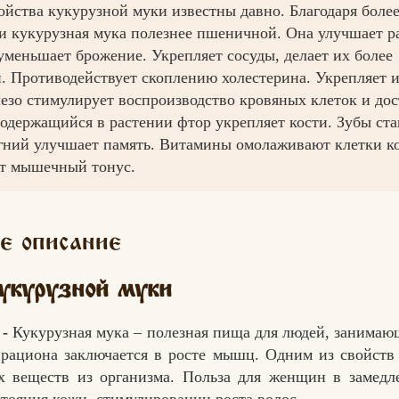
ойства кукурузной муки известны давно. Благодаря боле
и кукурузная мука полезнее пшеничной. Она улучшает р
уменьшает брожение. Укрепляет сосуды, делает их более
. Противодействует скоплению холестерина. Укрепляет
лезо стимулирует воспроизводство кровяных клеток и дос
Содержащийся в растении фтор укрепляет кости. Зубы ста
гний улучшает память. Витамины омолаживают клетки к
т мышечный тонус.
е описание
укурузной муки
 -
Кукурузная мука – полезная пища для людей, занимаю
 рациона заключается в росте мышц. Одним из свойств 
Вконтакте
Max
х веществ из организма. Польза для женщин в замедле
тояния кожи, стимулировании роста волос.