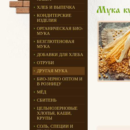
ХЛЕБ И ВЫПЕЧКА
Мука ку
КОНДИТЕРСКИЕ
ИЗДЕЛИЯ
ОРГАНИЧЕСКАЯ БИО-
МУКА
БЕЗГЛЮТЕНОВАЯ
МУКА
ДОБАВКИ ДЛЯ ХЛЕБА
ОТРУБИ
ДРУГАЯ МУКА
БИО-ЗЕРНО ОПТОМ И
В РОЗНИЦУ
МЁД
СБИТЕНЬ
ЦЕЛЬНОЗЕРНОВЫЕ
ХЛОПЬЯ, КАШИ,
КРУПЫ
СОЛЬ, СПЕЦИИ И