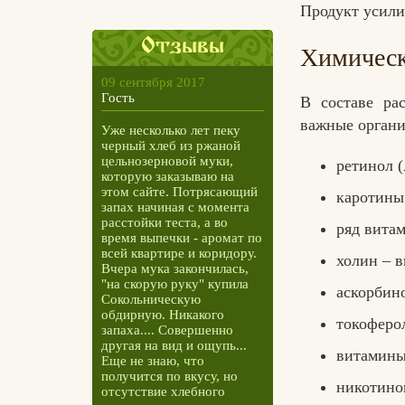
Продукт усили
Отзывы
Химическ
09 сентября 2017
Гость
В составе ра
важные органи
Уже несколько лет пеку
черный хлеб из ржаной
цельнозерновой муки,
ретинол (
которую заказываю на
этом сайте. Потрясающий
каротины
запах начиная с момента
расстойки теста, а во
ряд витам
время выпечки - аромат по
всей квартире и коридору.
холин – 
Вчера мука закончилась,
"на скорую руку" купила
аскорбино
Сокольническую
обдирную. Никакого
токоферол
запаха.... Совершенно
другая на вид и ощупь...
витамины
Еще не знаю, что
получится по вкусу, но
никотинов
отсутствие хлебного