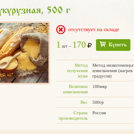
курузная, 500 г
отсутствует на складе
1
170
Купить
шт –
Метод
Метод низкотемпера
получения
измельчения (нагрев
муки
градусов)
Величина
100мкр
измельчения
Вес
500гр
Страна
Россия
производитель