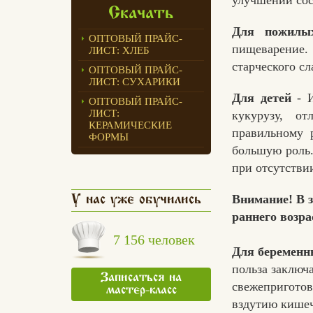
Скачать
Для пожилы
ОПТОВЫЙ ПРАЙС-
пищеварение.
ЛИСТ: ХЛЕБ
старческого сл
ОПТОВЫЙ ПРАЙС-
ЛИСТ: СУХАРИКИ
Для детей
- 
ОПТОВЫЙ ПРАЙС-
ЛИСТ:
кукурузу, о
КЕРАМИЧЕСКИЕ
правильному 
ФОРМЫ
большую роль.
при отсутствии
Внимание!
В з
У нас уже обучились
раннего возра
7 156 человек
Для беремен
польза заключ
Записаться на
свежеприготов
мастер-класс
вздутию кишеч