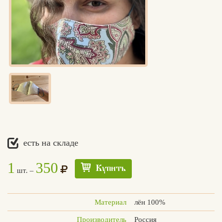
есть на складе
1
350
Купить
шт. –
Материал
лён 100%
Едлин
Производитель
Россия