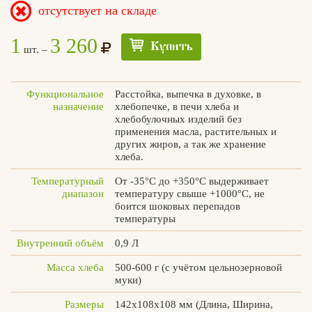
отсутствует на складе
1
3 260
Купить
шт. –
Вконтакте
Max
Функциональное
Расстойка, выпечка в духовке, в
назначение
хлебопечке, в печи хлеба и
хлебобулочных изделий без
применения масла, растительных и
других жиров, а так же хранение
хлеба.
Температурный
От -35°С до +350°С выдерживает
диапазон
температуру свыше +1000°С, не
боится шоковых перепадов
температуры
Внутренний объём
0,9 Л
Масса хлеба
500-600 г (с учётом цельнозерновой
муки)
Размеры
142х108х108 мм (Длина, Ширина,