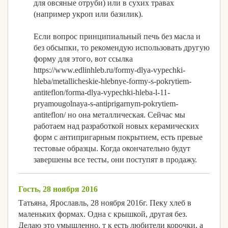
для овсяные отруби) или в сухих травах
(например укроп или базилик).
Если вопрос принципиальный печь без масла и
без обсыпки, то рекомендую использовать другую
форму для этого, вот ссылка
https://www.edlinhleb.ru/formy-dlya-vypechki-
hleba/metallicheskie-hlebnye-formy-s-pokrytiem-
antiteflon/forma-dlya-vypechki-hleba-l-11-
pryamougolnaya-s-antiprigarnym-pokrytiem-
antiteflon/ но она металлическая. Сейчас мы
работаем над разработкой новых керамических
форм с антипригарным покрытием, есть превые
тестовые образцы. Когда окончательно будут
завершены все тесты, они поступят в продажу.
Гость, 28 ноября 2016
Татьяна, Ярославль, 28 ноября 2016г. Пеку хлеб в
маленьких формах. Одна с крышкой, другая без.
Делаю это умышленно, т к есть любители корочки, а