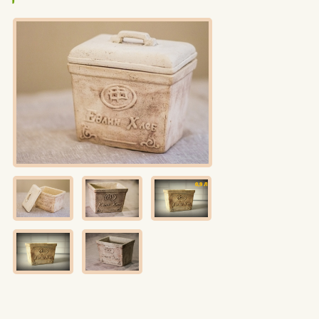
Едлин