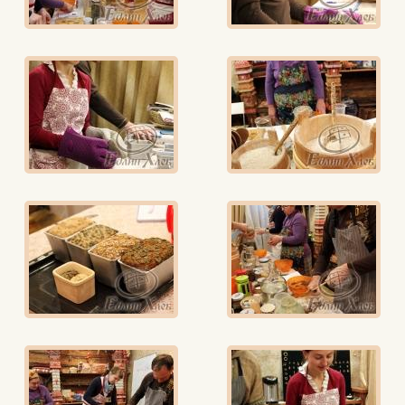
Едлин